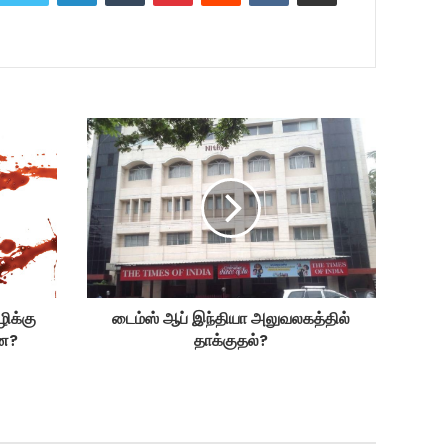
ழிக்கு
டைம்ஸ் ஆப் இந்தியா அலுவலகத்தில்
்ன?
தாக்குதல்?