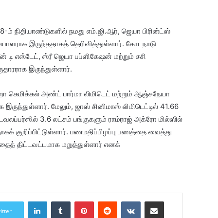
8-ம் நிதியாண்டுகளில் நமது எம்.ஜி.ஆர், ஜெயா பிரின்ட்ஸ்
யாளராக இருந்ததாகத் தெரிவித்துள்ளார். கோடநாடு
ீன் டி எஸ்டேட், ஸ்ரீ ஜெயா பப்ளிகேஷன் மற்றும் சசி
ுதாரராக இருந்துள்ளார்.
ெமிக்கல் அண்ட் பார்மா லிமிடெட் மற்றும் ஆஞ்சநேயா
 இருந்துள்ளார். மேலும், ஜாஸ் சினிமாஸ் லிமிடெட்டில் 41.66
வலப்பர்ஸில் 3.6 லட்சம் பங்குகளும் ராம்ராஜ் அக்ரோ மில்ஸில்
கக் குறிப்பிட்டுள்ளார். பணமதிப்பிழப்பு பணத்தை வைத்து
தைத் திட்டவட்டமாக மறுத்துள்ளார் எனக்
LinkedIn
Tumblr
Pinterest
Reddit
VKontakte
Share via Email
itter