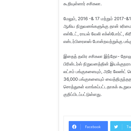
கூறியுள்ளார் சசிகலா.
மேலும், 2016 -& 17 மற்றும் 2017-&1
ஆகிய நிறுவனங்களுக்கு தான் உரிமை
எஸ்டேட், ராயல் வேலி எக்ஸ்போர்ட், கிர
என்டர்பிரைஸஸ் போன்றவற்றுக்கு பங்க
இதைத் தவிர சசிகலா இந்தோ- தோஹா க
பிரின்டர்ஸ் நிறுவனத்தின் இயக்குநராக
லட்சம் பங்குகளையும், அரே லேண்ட் டெ
36,000 பங்குகளையும் வைத்திருந்ததா
சொத்துகள் வாங்கப்பட்டதாகக் கூறுவ
குறிப்பிடப்பட்டுள்ளது.
Facebook
Tw