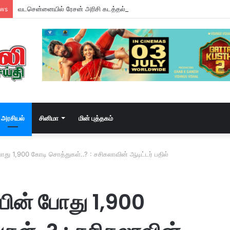
வடசென்னையில் ரேசன் அரிசி கடத்தல் கும்பல் கைதும், பின்னணியும் !
ews
அரசியல்
சினிமா
மின் புத்தகம்
ோது 1,900 கோடி சொத்துகள்..? : சசிகலாவின் ஆடிட்டர் பதில்
பின் போது 1,900