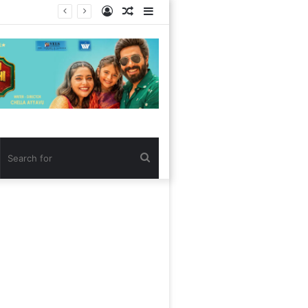
Log
Random
Sidebar
In
Article
Search
for