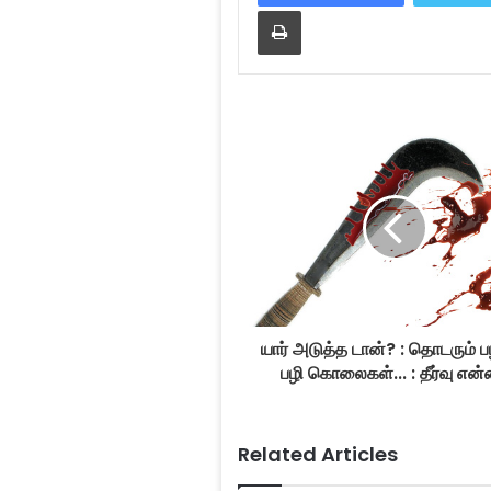
Print
யார் அடுத்த டான்? : தொடரும் ப
பழி கொலைகள்... : தீர்வு என
Related Articles