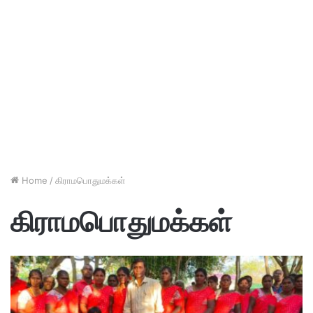
Home
/
கிராமபொதுமக்கள்
கிராமபொதுமக்கள்