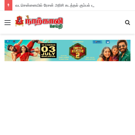
வடசென்னையில் ரேசன் அரிசி கடத்தல் கும்பல் கைதும், பின்னணியும் !
Menu
S
fo