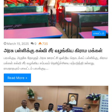
மாவட்டம்
March 15, 2025
0
735
அரசு பள்ளிக்கு கல்வி சீர் வழங்கிய கிராம மக்கள்
பரமக்குடி அருகே தோளூர் அரசு ஊராட்சி ஒன்றிய தொடக்கப் பள்ளிக்கு, கிராம
மக்கள் கல்வி சீர் வழங்கிய சம்பவம் நெகிழ்ச்சியை ஏற்படுத்தி உள்ளது.
ராமநாதபுரம் மாவட்டம் பரமக்குடி…
Read More »