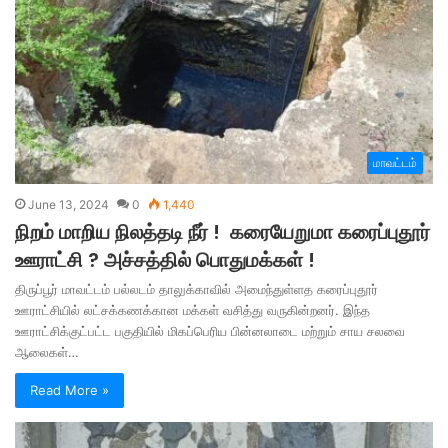
மாவட்டம்
June 13, 2024
0
1,440
நிறம் மாறிய நிலத்தடி நீர் ! கரையேறுமா கரைப்புதூர்
ஊராட்சி ? அச்சத்தில் பொதுமக்கள் !
திருப்பூர் மாவட்டம் பல்லடம் தாலுக்காவில் அமைந்துள்ளத கரைப்புதூர்
ஊராட்சியில் லட்சக்கணக்கான மக்கள் வசித்து வருகின்றனர். இந்த
ஊராட்சிக்குட்பட்ட பகுதியில் மிகப்பெரிய பின்னலாடை மற்றும் சாய சலவை
ஆலைகள்…
Read More »