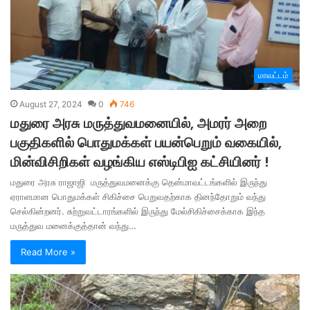
மாவட்டம்
August 27, 2024
0
746
மதுரை அரசு மருத்துவமனையில், அமரர் அறை
பகுதிகளில் பொதுமக்கள் பயன்பெறும் வகையில்,
மின்விசிறிகள் வழங்கிய எஸ்டிபிஐ கட்சியினர் !
மதுரை அரசு ராஜாஜி மருத்துவமனைக்கு தென்மாவட்டங்களில் இருந்து
ஏராளமான பொதுமக்கள் சிகிச்சை பெறுவதற்காக தினந்தோறும் வந்து
செல்கின்றனர். சுற்றுவட்டாரங்களில் இருந்து மேல்சிகிச்சைக்காக இந்த
மருத்துவ மனைக்குத்தான் வந்து…
Read More »