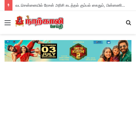
வடசென்னையில் ரேசன் அரிசி கடத்தல் கும்பல் கைதும், பின்னணியும் !
Menu
S
fo