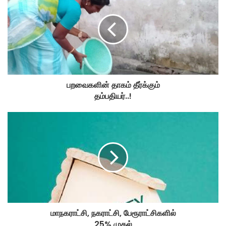
பறவைகளின் தாகம் தீர்க்கும்
தம்பதியர்..!
மாநகராட்சி, நகராட்சி, பேரூராட்சிகளில்‌
25% முதல்