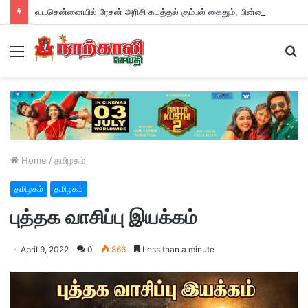
வடசென்னையில் ரேசன் அரிசி கடத்தல் கும்பல் கைதும், பின்னணியும் !
Menu
S
fo
Home
/
தமிழகம்
தமிழகம்
தமிழகம்
புத்தக வாசிப்பு இயக்கம்
April 9, 2022
0
866
Less than a minute