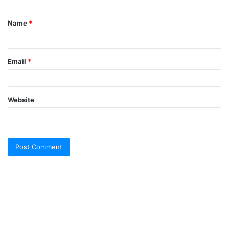
t
Name
*
*
Email
*
Website