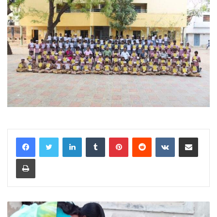
LinkedIn
Tumblr
Pinterest
Reddit
VKontakte
Share via Email
Print