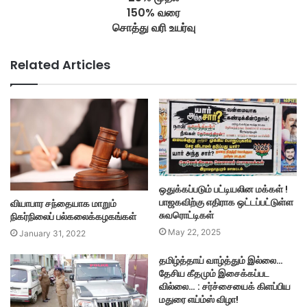
150% வரை
சொத்து வரி உயர்வு
Related Articles
ஒதுக்கப்படும் பட்டியலின மக்கள் !
பாஜகவிற்கு எதிராக ஒட்டப்பட்டுள்ள
வியாபார சந்தையாக மாறும்
சுவரொட்டிகள்
நிகர்நிலைப் பல்கலைக்கழகங்கள்
May 22, 2025
January 31, 2022
தமிழ்த்தாய் வாழ்த்தும் இல்லை…
தேசிய கீதமும் இசைக்கப்பட
வில்லை… : சர்ச்சையைக் கிளப்பிய
மதுரை எய்ம்ஸ் விழா!