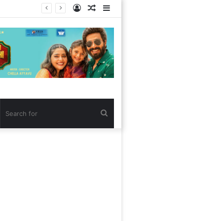
Log
Random
Sidebar
In
Article
Search
for