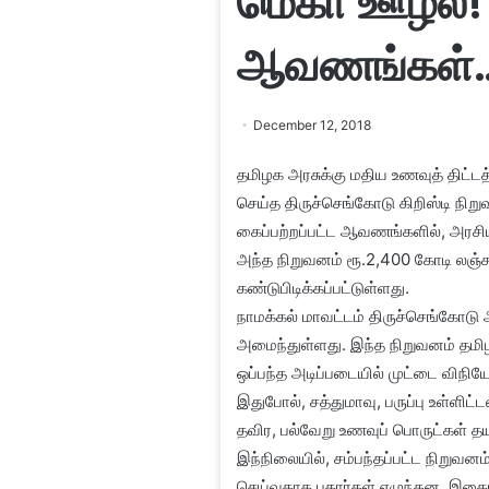
மெகா ஊழல்!
ஆவணங்கள்
December 12, 2018
தமிழக அரசுக்கு மதிய உணவுத் திட்டத்
செய்த திருச்செங்கோடு கிறிஸ்டி நிறு
கைப்பற்றப்பட்ட ஆவணங்களில், அரசிய
அந்த நிறுவனம் ரூ.2,400 கோடி லஞ்
கண்டுபிடிக்கப்பட்டுள்ளது.
நாமக்கல் மாவட்டம் திருச்செங்கோடு 
அமைந்துள்ளது. இந்த நிறுவனம் தமிழகத
ஒப்பந்த அடிப்படையில் முட்டை விநிய
இதுபோல், சத்துமாவு, பருப்பு உள்ளி
தவிர, பல்வேறு உணவுப் பொருட்கள் தயா
இந்நிலையில், சம்பந்தப்பட்ட நிறுவனம
செய்வதாக புகார்கள் எழுந்தன. இதை