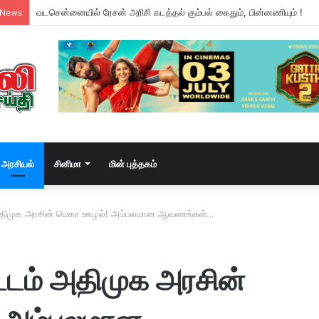
வடசென்னையில் ரேசன் அரிசி கடத்தல் கும்பல் கைதும், பின்னணியும் !
 News
அரசியல்
சினிமா
மின் புத்தகம்
 அதிமுக அரசின் மெகா ஊழல்! அம்பலமான ஆவணங்கள்…
்டம் அதிமுக அரசின்