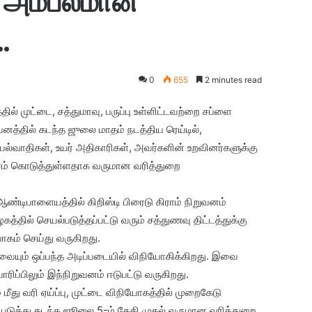
 அம்பலமான
…
0
655
2 minutes read
தில் முட்டை, சத்துமாவு, பருப்பு உள்ளிட்டவற்றை சப்ளை
வனத்தில் கடந்த ஜுலை மாதம் நடத்திய ரெய்டில்,
ல்வாதிகள், உயர் அதிகாரிகள், அவர்களின் உறவினர்களுக்கு
சம் கொடுத்துள்ளதாக வருமான வரித்துறை
ஆண்டிபாளையத்தில் கிறிஸ்டி பிரைடு கிராம் நிறுவனம்
்தில் செயல்படுத்தப்பட்டு வரும் சத்துணவு திட்டத்துக்கு
ோகம் செய்து வருகிறது.
ட்டவையும் ஒப்பந்த அடிப்படையில் விநியோகிக்கிறது. இவை
ரிப்பிலும் இந்நிறுவனம் ஈடுபட்டு வருகிறது.
் மீது வரி ஏய்ப்பு, முட்டை விநியோகத்தில் முறைகேடு
யடுத்து கடந்த ஜூலை 5-ம் தேதி முதல் வருமான வரித்துறை