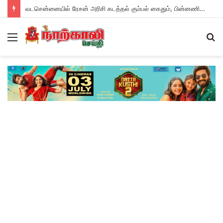
வடசென்னையில் ரேசன் அரிசி கடத்தல் கும்பல் கைதும், பின்னணியும் !
Menu
S
fo