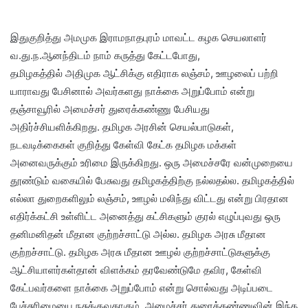
இதுகுறித்து அமமுக இராமநாதபுரம் மாவட்ட கழக செயலாளர்
வ.து.ந.ஆனந்திடம் நாம் கருத்து கேட்டபோது,
தமிழகத்தில் அதிமுக ஆட்சிக்கு எதிராக லஞ்சம், ஊழலைப் பற்றி
யாராவது பேசினால் அவர்களது நாக்கை அறுப்போம் என்று
தஞ்சாவூரில் அமைச்சர் துரைக்கண்ணு பேசியது
அதிர்ச்சியளிக்கிறது. தமிழக அரசின் செயல்பாடுகள்,
நடவடிக்கைகள் குறித்து கேள்வி கேட்க தமிழக மக்கள்
அனைவருக்கும் உரிமை இருக்கிறது. ஒரு அமைச்சரே வன்முறையை
தூண்டும் வகையில் பேசுவது தமிழகத்திற்கு நல்லதல்ல. தமிழகத்தில்
எல்லா துறைகளிலும் லஞ்சம், ஊழல் மலிந்து விட்டது என்று பிரதான
எதிர்க்கட்சி உள்ளிட்ட அனைத்து கட்சிகளும் குரல் எழுப்புவது ஒரு
தனிமனிதன் மீதான குற்றச்சாட்டு அல்ல. தமிழக அரசு மீதான
குற்றச்சாட்டு. தமிழக அரசு மீதான ஊழல் குற்றச்சாட்டுகளுக்கு
ஆட்சியாளர்கள்தான் விளக்கம் தரவேண்டுமே தவிர, கேள்வி
கேட்பவர்களை நாக்கை அறுப்போம் என்று சொல்வது அடிப்படை
பேச்சுரிமையை நசுக்குவதாகும். அமைச்சர் துரைக்கண்ணுவின் இந்த