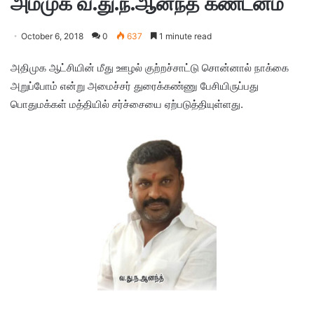
அமமுக வ.து.ந.ஆனந்த் கண்டனம்
October 6, 2018
0
637
1 minute read
அதிமுக ஆட்சியின் மீது ஊழல் குற்றச்சாட்டு சொன்னால் நாக்கை
அறுப்போம் என்று அமைச்சர் துரைக்கண்ணு பேசியிருப்பது
பொதுமக்கள் மத்தியில் சர்ச்சையை ஏற்படுத்தியுள்ளது.