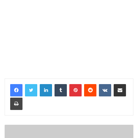
LinkedIn
Tumblr
Pinterest
Reddit
VKontakte
Share via Email
Print