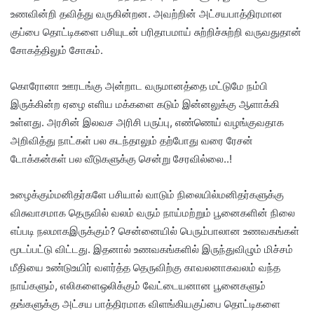
உணவின்றி தவித்து வருகின்றன. அவற்றின் அட்சயபாத்திரமான
குப்பை தொட்டிகளை பசியுடன் பரிதாபமாய் சுற்றிச்சுற்றி வருவதுதான்
சோகத்திலும் சோகம்.
கொரோனா ஊரடங்கு அன்றாட வருமானத்தை மட்டுமே நம்பி
இருக்கின்ற ஏழை எளிய மக்களை கடும் இன்னலுக்கு ஆளாக்கி
உள்ளது. அரசின் இலவச அரிசி பருப்பு, எண்ணெய் வழங்குவதாக
அறிவித்து நாட்கள் பல கடந்தாலும் தற்போது வரை ரேசன்
டோக்கன்கள் பல வீடுகளுக்கு சென்று சேரவில்லை..!
உழைக்கும்மனிதர்களே பசியால் வாடும் நிலையில்மனிதர்களுக்கு
விசுவாசமாக தெருவில் வலம் வரும் நாய்மற்றும் பூனைகளின் நிலை
எப்படி நலமாகஇருக்கும்? சென்னையில் பெரும்பாலான உணவகங்கள்
மூடப்பட்டு விட்டது. இதனால் உணவகங்களில் இருந்துவிழும் மிச்சம்
மீதியை உண்டுஉயிர் வளர்த்த தெருவிற்கு காவலனாகவலம் வந்த
நாய்களும், எலிகளைஒலிக்கும் வேட்டையனான பூனைகளும்
தங்களுக்கு அட்சய பாத்திரமாக விளங்கியகுப்பை தொட்டிகளை