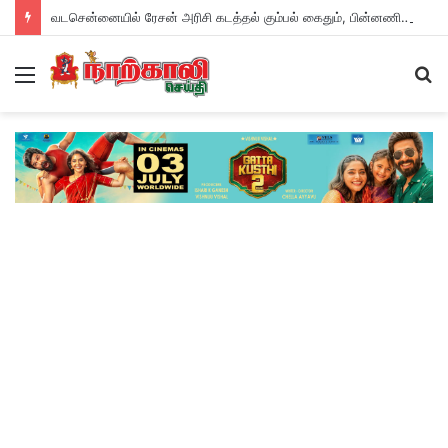
வடசென்னையில் ரேசன் அரிசி கடத்தல் கும்பல் கைதும், பின்னணியும் !
Menu
S
fo