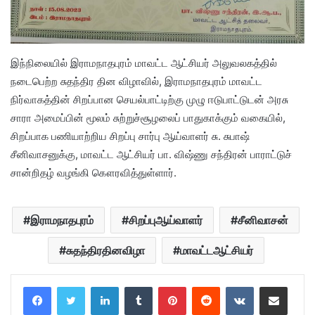
இந்நிலையில் இராமநாதபுரம் மாவட்ட ஆட்சியர் அலுவலகத்தில்
நடைபெற்ற சுதந்திர தின விழாவில், இராமநாதபுரம் மாவட்ட
நிர்வாகத்தின் சிறப்பான செயல்பாட்டிற்கு முழு ஈடுபாட்டுடன் அரசு
சாரா அமைப்பின் மூலம் சுற்றுச்சூழலைப் பாதுகாக்கும் வகையில்,
சிறப்பாக பணியாற்றிய சிறப்பு சார்பு ஆய்வாளர் சு. சுபாஷ்
சீனிவாசனுக்கு, மாவட்ட ஆட்சியர் பா. விஷ்ணு சந்திரன் பாராட்டுச்
சான்றிதழ் வழங்கி கௌரவித்துள்ளார்.
இராமநாதபுரம்
சிறப்புஆய்வாளர்
சீனிவாசன்
சுதந்திரதினவிழா
மாவட்டஆட்சியர்
LinkedIn
Tumblr
Pinterest
Reddit
VKontakte
Share via Email