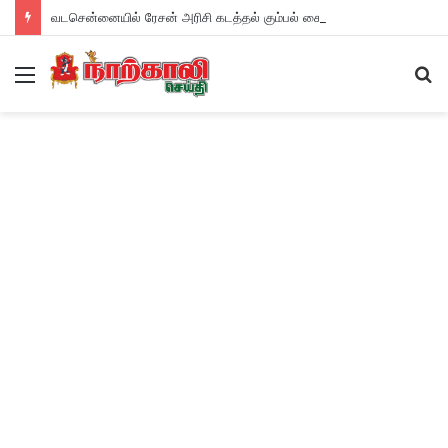
வடசென்னையில் ரேசன் அரிசி கடத்தல் கும்பல் கைதும், பின்னணியும் !
Menu
S
fo