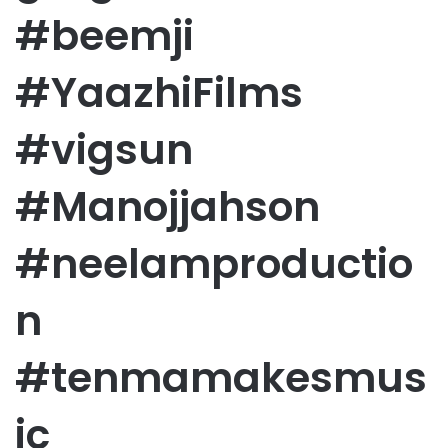
#beemji
#YaazhiFilms
#vigsun
#Manojjahson
#neelamproductio
n
#tenmamakesmus
ic