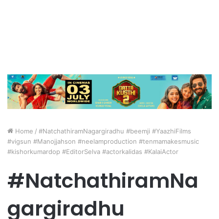
Home
/
#NatchathiramNagargiradhu #beemji #YaazhiFilms
#vigsun #Manojjahson #neelamproduction #tenmamakesmusic
#kishorkumardop #EditorSelva #actorkalidas #KalaiActor
#NatchathiramNa
gargiradhu