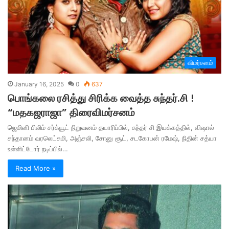
விமர்சனம்
January 16, 2025
0
637
பொங்கலை ரசித்து சிரிக்க வைத்த சுந்தர்.சி !
“மதகஜராஜா” திரைவிமர்சனம்
ஜெமினி பிலிம் சர்க்யூட் நிறுவனம் தயாரிப்பில், சுந்தர் சி இயக்கத்தில், விஷால்
சந்தானம் வரலெட்சுமி, அஞ்சலி, சோனு சூட், சடகோபன் ரமேஷ், நிதின் சத்யா
உள்ளிட்டோர் நடிப்பில்…
Read More »