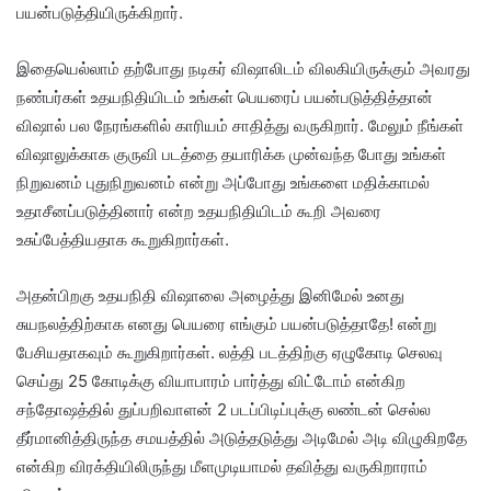
பயன்படுத்தியிருக்கிறார்.
இதையெல்லாம் தற்போது நடிகர் விஷாலிடம் விலகியிருக்கும் அவரது
நண்பர்கள் உதயநிதியிடம் உங்கள் பெயரைப் பயன்படுத்தித்தான்
விஷால் பல நேரங்களில் காரியம் சாதித்து வருகிறார். மேலும் நீங்கள்
விஷாலுக்காக குருவி படத்தை தயாரிக்க முன்வந்த போது உங்கள்
நிறுவனம் புதுநிறுவனம் என்று அப்போது உங்களை மதிக்காமல்
உதாசீனப்படுத்தினார் என்ற உதயநிதியிடம் கூறி அவரை
உசுப்பேத்தியதாக கூறுகிறார்கள்.
அதன்பிறகு உதயநிதி விஷாலை அழைத்து இனிமேல் உனது
சுயநலத்திற்காக எனது பெயரை எங்கும் பயன்படுத்தாதே! என்று
பேசியதாகவும் கூறுகிறார்கள். லத்தி படத்திற்கு ஏழுகோடி செலவு
செய்து 25 கோடிக்கு வியாபாரம் பார்த்து விட்டோம் என்கிற
சந்தோஷத்தில் துப்பறிவாளன் 2 படப்பிடிப்புக்கு லண்டன் செல்ல
தீர்மானித்திருந்த சமயத்தில் அடுத்தடுத்து அடிமேல் அடி விழுகிறதே
என்கிற விரக்தியிலிருந்து மீளமுடியாமல் தவித்து வருகிறாராம்