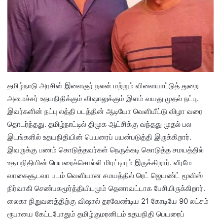
தமிழ்நாடு அரசின் இளைஞர் நலன் மற்றும் விளையாட்டுத் துறை
அமைச்சர் உதயநிதிக்கும் விஷாலுக்கும் இளம் வயது முதல் நட்பு.
இவர்களின் நட்பு லத்தி படத்தின் ஆடியோ வெளியீட்டு விழா வரை
தொடர்ந்தது. தமிழ்நாட்டில் திமுக ஆட்சிக்கு வந்தது முதல் பல
இடங்களில் உதயநிதியின் பெயரைப் பயன்படுத்தி இருக்கிறார்.
இவருக்கு பணம் கொடுத்தவர்கள் நெருக்கடி கொடுத்த சமயத்தில்
உதயநிதியின் பெயரைச்சொல்லி மிரட்டியும் இருக்கிறார். வீரமே
வாகைசூடவா படம் வெளியான சமயத்தில் ரெட் ஜெயண்ட் மூவிஸ்
நிர்வாகி செண்பகமூர்த்தியிடமும் தெனாவட்டாக பேசியிருக்கிறார்.
லைகா நிறுவனத்திற்கு விஷால் தரவேண்டிய 21 கோடியே 90 லட்சம்
ரூபாயை கேட்டபோதும் தமிழ்குமரனிடம் உதயநிதி பெயரைப்