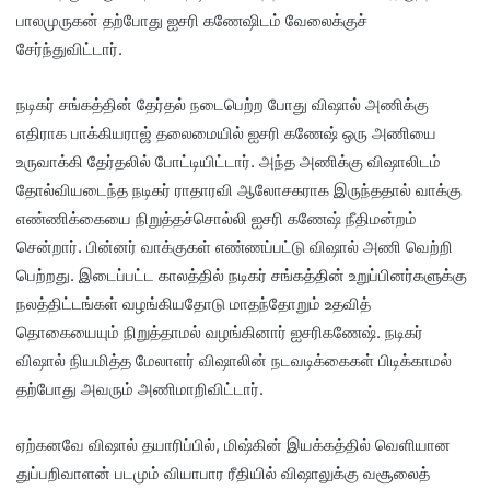
பாலமுருகன் தற்போது ஐசரி கணேஷிடம் வேலைக்குச்
சேர்ந்துவிட்டார்.
நடிகர் சங்கத்தின் தேர்தல் நடைபெற்ற போது விஷால் அணிக்கு
எதிராக பாக்கியராஜ் தலைமையில் ஐசரி கணேஷ் ஒரு அணியை
உருவாக்கி தேர்தலில் போட்டியிட்டார். அந்த அணிக்கு விஷாலிடம்
தோல்வியடைந்த நடிகர் ராதாரவி ஆலோசகராக இருந்ததால் வாக்கு
எண்ணிக்கையை நிறுத்தச்சொல்லி ஐசரி கணேஷ் நீதிமன்றம்
சென்றார். பின்னர் வாக்குகள் எண்ணப்பட்டு விஷால் அணி வெற்றி
பெற்றது. இடைப்பட்ட காலத்தில் நடிகர் சங்கத்தின் உறுப்பினர்களுக்கு
நலத்திட்டங்கள் வழங்கியதோடு மாதந்தோறும் உதவித்
தொகையையும் நிறுத்தாமல் வழங்கினார் ஐசரிகணேஷ். நடிகர்
விஷால் நியமித்த மேலாளர் விஷாலின் நடவடிக்கைகள் பிடிக்காமல்
தற்போது அவரும் அணிமாறிவிட்டார்.
ஏற்கனவே விஷால் தயாரிப்பில், மிஷ்கின் இயக்கத்தில் வெளியான
துப்பறிவாளன் படமும் வியாபார ரீதியில் விஷாலுக்கு வசூலைத்