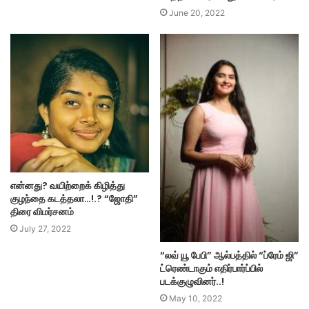
June 20, 2022
என்னது? வயிற்றைக் கிழித்து
குழந்தை கடத்தலா…!.? “ஜோதி”
திரை விமர்சனம்
July 27, 2022
“லவ் யூ பேபி” ஆல்பத்தில் “ப்ரேம் ஜி”
ட்ரெண்டாகும் எதிர்பார்ப்பில்
படக்குழுவினர்..!
May 10, 2022