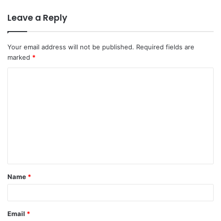
Leave a Reply
Your email address will not be published.
Required fields are
marked
*
C
o
m
m
e
n
t
Name
*
*
Email
*