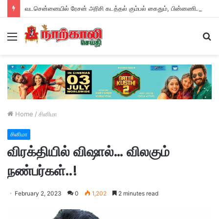
வடசென்னையில் ரேசன் அரிசி கடத்தல் கும்பல் கைதும், பின்னணியும் !
Menu
S
fo
Home
/
சினிமா
சினிமா
விரக்தியில் விஷால்… விலகும்
நண்பர்கள்..!
February 2, 2023
0
1,202
2 minutes read