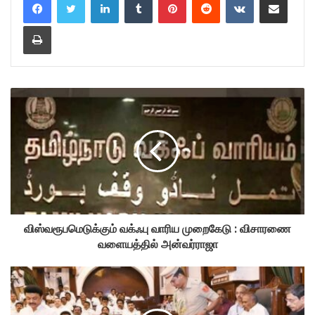
Print
விஸ்வரூபமெடுக்கும் வக்ஃபு வாரிய முறைகேடு : விசாரணை
வளையத்தில் அன்வர்ராஜா