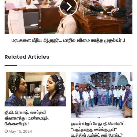
மரபுகளை மீறிய ஆளுநர்… மாநில உரிமை காத்த முதல்வர்..!
Related Articles
ஜீ.வி. பிரகாஷ், சைந்தவி
விவாகரத்து ! உண்மையும்,
நடிகர் விஜய் சேதுபதி வெளியிட்ட
பின்னணியும் !
“பருந்தாகுது ஊர்க்குருவி”
May 15, 2024
படத்தின் ஃபர்ஸ்ட் லுக் போஸ்டர்