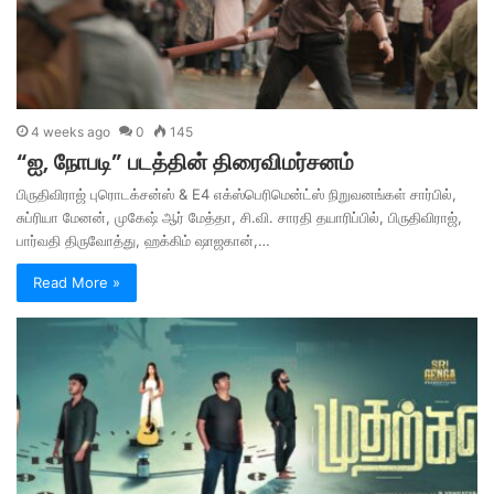
4 weeks ago
0
145
“ஐ, நோபடி” படத்தின் திரைவிமர்சனம்
பிருதிவிராஜ் புரொடக்சன்ஸ் & E4 எக்ஸ்பெரிமென்ட்ஸ் நிறுவனங்கள் சார்பில்,
சுப்ரியா மேனன், முகேஷ் ஆர் மேத்தா, சி.வி. சாரதி தயாரிப்பில், பிருதிவிராஜ்,
பார்வதி திருவோத்து, ஹக்கிம் ஷாஜகான்,…
Read More »