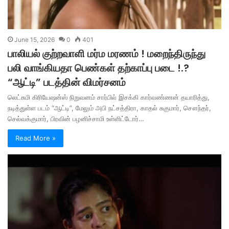
June 15, 2026
0
401
பாலியல் குற்றவாளி மர்ம மரணம் ! மறைந்திருந்து
பலி வாங்கியதா பெண்கள் தற்காப்பு படை !.?
“ஆட்டி” படத்தின் விமர்சனம்
லெட்சுமி கிரியேஷன்ஸ் நிறுவனம் சார்பில் இசக்கி கார்வண்ணன் தயாரித்து,
நடித்துள்ள படம் “ஆட்டி”, மேலும் அபி நட்சத்திரா, காதல் சுகுமார், சௌந்தர்,
செல்வக்குமார், பிரவின் பழனிச்சாமி உள்ளிட்டோர்…
Read More »