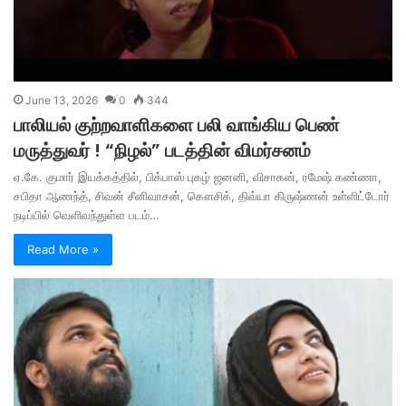
June 13, 2026
0
344
பாலியல் குற்றவாளிகளை பலி வாங்கிய பெண்
மருத்துவர் ! “நிழல்” படத்தின் விமர்சனம்
ஏ.கே. குமார் இயக்கத்தில், பிக்பாஸ் புகழ் ஜனனி, விசாகன், ரமேஷ் கண்ணா,
சபிதா ஆணந்த், சிவன் சீனிவாசன், கௌசிக், திவ்யா கிருஷ்ணன் உள்ளிட்டோர்
நடிப்பில் வெளிவந்துள்ள படம்…
Read More »