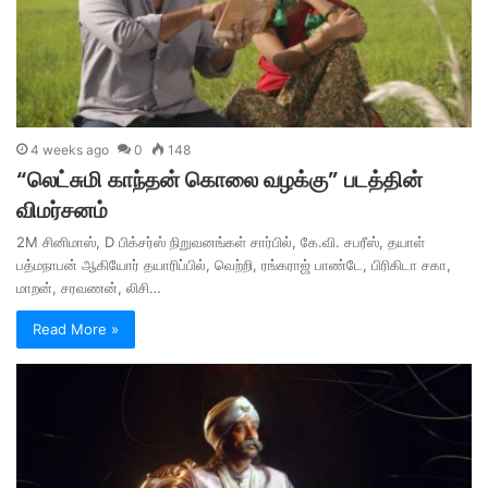
4 weeks ago
0
148
“லெட்சுமி காந்தன் கொலை வழக்கு” படத்தின்
விமர்சனம்
2M சினிமாஸ், D பிக்சர்ஸ் நிறுவனங்கள் சார்பில், கே.வி. சபரீஸ், தயாள்
பத்மநாபன் ஆகியோர் தயாரிப்பில், வெற்றி, ரங்கராஜ் பாண்டே, பிரிகிடா சகா,
மாறன், சரவணன், லிசி…
Read More »