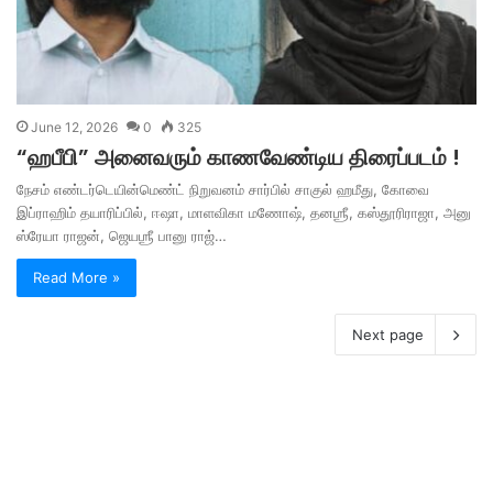
June 12, 2026
0
325
“ஹபீபி” அனைவரும் காணவேண்டிய திரைப்படம் !
நேசம் எண்டர்டெயின்மெண்ட் நிறுவனம் சார்பில் சாகுல் ஹமீது, கோவை
இப்ராஹிம் தயாரிப்பில், ஈஷா, மாளவிகா மணோஷ், தனஶ்ரீ, கஸ்தூரிராஜா, அனு
ஸ்ரேயா ராஜன், ஜெயஶ்ரீ பானு ராஜ்…
Read More »
Next page