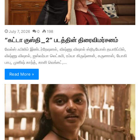
July 7, 2026
0
198
“கட்டா குஸ்தி_2” படத்தின் திரைவிமர்சனம்
வேல்ஸ் ஃபிலிம் இண்டர்நேஷனல், விஷ்ணு விஷால் ஸ்டூடியோஸ் தயாரிப்பில்,
விஷ்ணு விஷால், ஐஸ்வர்யா லெட்சுமி, ரம்யா கிருஷ்ணன், கருணாஸ், யோகி
பாபு, முனிஷ் காந்த், காளி வெங்கட்,…
Read More »