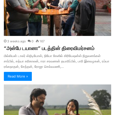
3 weeks ago
0
167
“அன்பே டயானா” படத்தின் திரைவிமர்சனம்
மில்லியன் டாலர் ஸ்டூடியோஸ், நியோ கேஸில் கிரியேஷன்ஸ் நிறுவனங்கள்
சார்பில், சத்யா கரிகாலன், ஈரா சரவணன் தயாரிப்பில், பாரி இளவழகன், ரம்யா
ரங்கநாதன், சேத்தன், ரோஜா செல்வமணி,…
Read More »