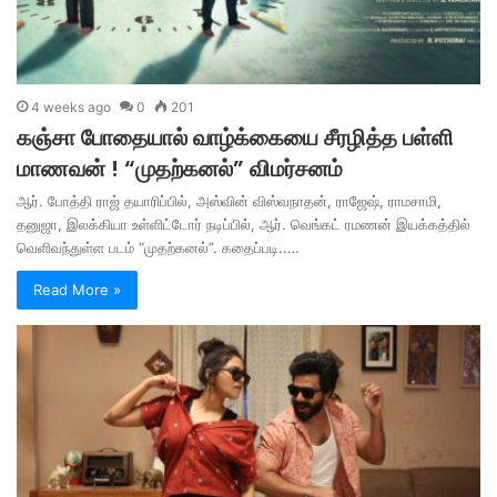
4 weeks ago
0
201
கஞ்சா போதையால் வாழ்க்கையை சீரழித்த பள்ளி
மாணவன் ! “முதற்கனல்” விமர்சனம்
ஆர். போத்தி ராஜ் தயாரிப்பில், அஸ்வின் விஸ்வநாதன், ராஜேஷ், ராமசாமி,
தனுஜா, இலக்கியா உள்ளிட்டோர் நடிப்பில், ஆர். வெங்கட் ரமணன் இயக்கத்தில்
வெளிவந்துள்ள படம் “முதற்கனல்”. கதைப்படி..…
Read More »