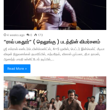
4 weeks ago
0
173
“ராவ் பகதூர்” ( தெலுங்கு ) படத்தின் விமர்சனம்
ஶ்ரீ சக்ராஸ் எண்டர்டெயின்மெண்ட்ஸ், A+S மூவிஸ், பெட்டர் இன்வெஸ்ட் மீடியா
விஷன் நிறுவனங்கள் தயாரிப்பில், சத்யதேவ், விகாஸ் முப்பலா, தீபா தாமஸ்,
ஆணந்த் பாரதி உள்ளிட்டோர் நடிப்பில்,…
Read More »