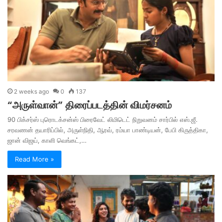
2 weeks ago
0
137
“அருள்வான்” திரைப்படத்தின் விமர்சனம்
90 பிக்சர்ஸ் புரொடக்சன்ஸ் பிரைவேட் லிமிடெட் நிறுவனம் சார்பில் எஸ்.ஜீ.
சரவணன் தயாரிப்பில், அருள்நிதி, ஆரவ், ரம்யா பாண்டியன், பேபி கிருத்திகா,
ஜான் விஜய், காளி வெங்கட்,…
Read More »