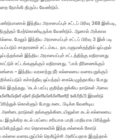
றை நோக்கி திரும்ப வேண்டும்.
 வேண்டுமானால் இந்திய அரசமைப்புச் சட்டப் பிரிவு 368 இன்படி,
்ட திருத்தம் மேற்கொண்டிருக்க வேண்டும். ஆனால் அக்கால
லை. மேலும் இந்திய அரசமைப்புச் சட்டப் பிரிவு 3 இன் படி
யப்படும் சாதாரணச் சட்டம்கூட நாடாளுமன்றத்தில் ஒப்புதல்
ப்பந்தங்கள் இந்திய அரசமைப்புச் சட்டத்திற்கு எதிரானது
ாட்டுச் சட்டங்களுக்கும் எதிரானது. “பாக் நீரிணைக்கும்
லங்கை – இந்திய வரலாற்று நீர் எல்லையை வரையறுக்கும்
ுறிக்கப்படும் கச்சத்தீவு ஒப்பந்தம் கையெழுத்தாகிய போது
ல் இருந்தது. ‘கடல் பரப்பு குறித்த ஐக்கிய நாடுகள் அவை
ீஸீtவீஷீஸீ ஷீஸீ நீஷீஸீtவீஸீமீஸீtணீறீ sலீமீறீயீ) இரண்டு
ிரித்துக் கொள்ளும் போது கடை பிடிக்க வேண்டிய
டு அண்டைநாடுகள் தங்களுக்கிடையிலுள்ள கடல் எல்லையை
இருக்கிற கடல் பரப்பை சரியாக பாதி பாதியாக பிரித்துக்
யிலிருந்தும் சம தொலைவில் இந்த எல்லைக் கோடு
க எல்லை வரையறுப்பில் நெகிழ்ச்சி அளிப்பதாக இருந்தால்