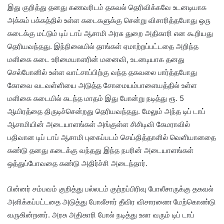
இது குறித்து தனது கணவரிடம் தகவல் தெரிவிக்கவே உடனடியாக
அக்கம் பக்கத்தில் உள்ள கடைகளுக்கு சென்று விசாரித்தபோது ஒரு
கடைக்கு மட்டும் டிப் டாப் ஆசாமி அரசு துறை அதிகாரி என கூறியது
தெரியவந்தது. இந்நிலையில் தாங்கள் ஏமாற்றப்பட்டதை அறிந்த
மளிகை கடை உரிமையாளரின் மனைவி, உடனடியாக தனது
செல்போனில் உள்ள வாட்சாப்பிற்கு வந்த தகவலை பார்த்தபோது
கோவை வடவள்ளியை அடுத்த சோமையம்பாளையத்தில் உள்ள
மளிகை கடையில் கடந்த மாதம் இது போன்று நடித்து ரூ. 5
ஆயிரத்தை திருடிச்சென்றது தெரியவந்தது. மேலும் அந்த டிப் டாப்
ஆசாமியின் அடையாளங்கள் அங்குள்ள சிசிடிவி கேமராவில்
பதிவான டிப் டாப் ஆசாமி புகைப்படம் செய்தித்தாளில் வெளியானதை
கண்டு தனது கடைக்கு வந்தது இந்த நபரின் அடையாளங்கள்
ஒத்துப்போவதை கண்டு அதிர்ச்சி அடைந்தார்.
பின்னர் சம்பவம் குறித்து பல்லடம் குற்றப்பிரிவு போலீசாருக்கு தகவல்
அளிக்கப்பட்டதை அடுத்து போலீசார் தீவிர விசாரணை மேற்கொண்டு
வருகின்றனர். அரசு அதிகாரி போல் நடித்து உலா வரும் டிப் டாப்