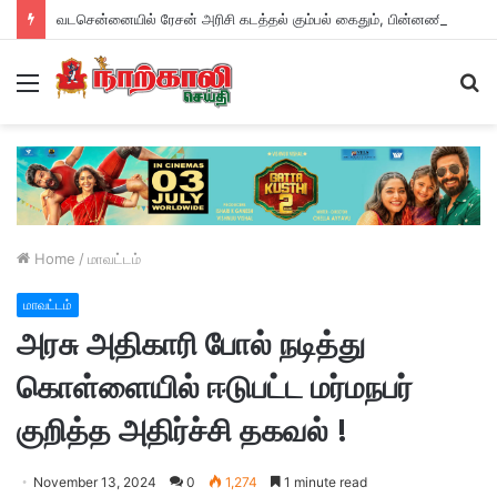
வடசென்னையில் ரேசன் அரிசி கடத்தல் கும்பல் கைதும், பின்னணியும் !
Menu
S
fo
Home
/
மாவட்டம்
மாவட்டம்
அரசு அதிகாரி போல் நடித்து
கொள்ளையில் ஈடுபட்ட மர்மநபர்
குறித்த அதிர்ச்சி தகவல் !
November 13, 2024
0
1,274
1 minute read