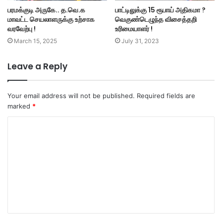
பரமக்குடி அருகே.. த.வெ.க
பாட்டிலுக்கு 15 ரூபாய் அதிகமா ?
மாவட்ட செயலாளருக்கு உற்சாக
வெகுண்டெழுந்த விசைத்தறி
வரவேற்பு !
உரிமையாளர் !
March 15, 2025
July 31, 2023
Leave a Reply
Your email address will not be published.
Required fields are
marked
*
C
o
m
m
e
n
t