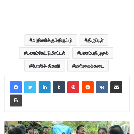
அதிகரிக்கும்திருட்டு
திருப்பூர்
பணம்கேட்டுமிரட்டல்
பணம்பறிமுதல்
போலிஅதிகாரி
மளிகைக்கடை
LinkedIn
Tumblr
Pinterest
Reddit
VKontakte
Share via Email
Print