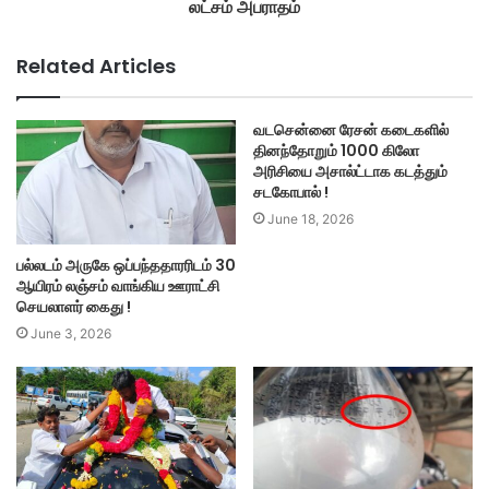
லட்சம் அபராதம்
Related Articles
வடசென்னை ரேசன் கடைகளில்
தினந்தோறும் 1000 கிலோ
அரிசியை அசால்ட்டாக கடத்தும்
சடகோபால் !
June 18, 2026
பல்லடம் அருகே ஒப்பந்ததாரரிடம் 30
ஆயிரம் லஞ்சம் வாங்கிய ஊராட்சி
செயலாளர் கைது !
June 3, 2026