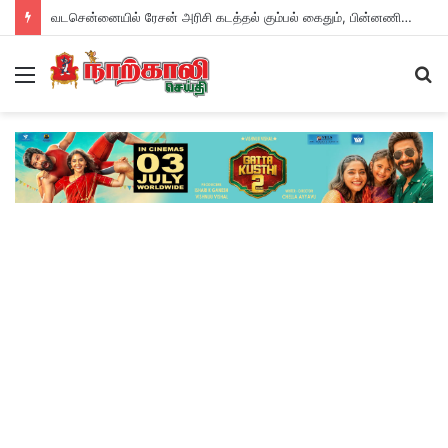
வடசென்னையில் ரேசன் அரிசி கடத்தல் கும்பல் கைதும், பின்னணியும் !
Menu
S
fo