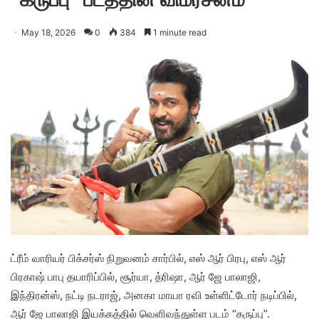
May 18, 2026
0
384
1 minute read
ட்ரீம் வாரியர் பிக்சர்ஸ் நிறுவனம் சார்பில், எஸ் ஆர் பிரபு, எஸ் ஆர்
பிரகாஷ் பாபு தயாரிப்பில், சூர்யா, த்ரிஷா, ஆர் ஜே பாலாஜி,
இந்திரன்ஸ், நட்டி நடராஜ், அனகா மாயா ரவி உள்ளிட்டோர் நடிப்பில்,
ஆர் ஜே பாலாஜி இயக்கத்தில் வெளிவந்துள்ள படம் “கருப்பு”.