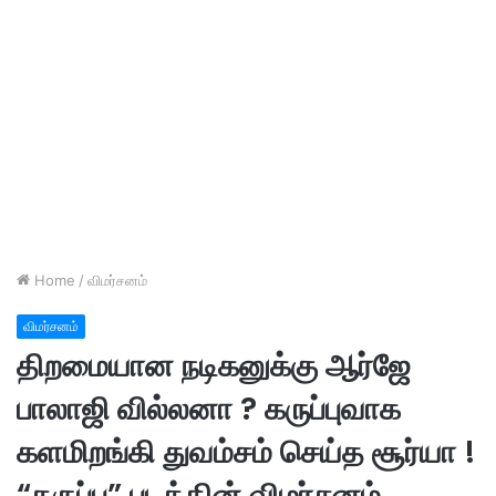
Home
/
விமர்சனம்
விமர்சனம்
திறமையான நடிகனுக்கு ஆர்ஜே
பாலாஜி வில்லனா ? கருப்புவாக
களமிறங்கி துவம்சம் செய்த சூர்யா !
“கருப்பு” படத்தின் விமர்சனம்