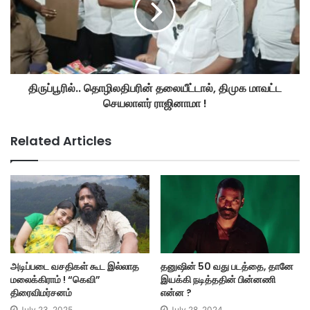
திருப்பூரில்.. தொழிலதிபரின் தலையீட்டால், திமுக மாவட்ட
செயலாளர் ராஜினாமா !
Related Articles
அடிப்படை வசதிகள் கூட இல்லாத
தனுஷின் 50 வது படத்தை, தானே
மலைக்கிராம் ! “கெவி”
இயக்கி நடித்ததின் பின்னணி
திரைவிமர்சனம்
என்ன ?
July 23, 2025
July 28, 2024