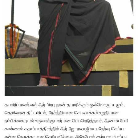
தயாரிப்பாளர் எஸ் ஆர் பிரபு தான் தயாரிக்கும் ஒவ்வொரு படமும்,
தெளிவான திட்டமிடல், நேர்த்தியான செயலாக்கம் உறுதியான
நம்பிக்கையுடன் உருவாக்குபவர் என பெயரெடுத்தவர். ஆனால் பேபி
கண்ணன் கதாப்பாத்திரத்தில் ஆர் ஜே பாலாஜியை தேர்வு செய்ய
என்ன நெருக்கடி என தெரியவில்லை. அதேபோல் சூர்யாவும் எப்படி