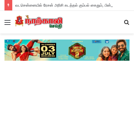
வடசென்னையில் ரேசன் அரிசி கடத்தல் கும்பல் கைதும், பின்னணியும் !
Menu
S
fo