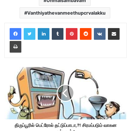
Unmaisambavam
Vanthiyathevanmeethupcrvalakku
LinkedIn
Tumblr
Pinterest
Reddit
VKontakte
Share via Email
Print
திருப்பூரில் பெட்ரோல் தட்டுப்பாடா,?! சிரமப்படும் வாகன