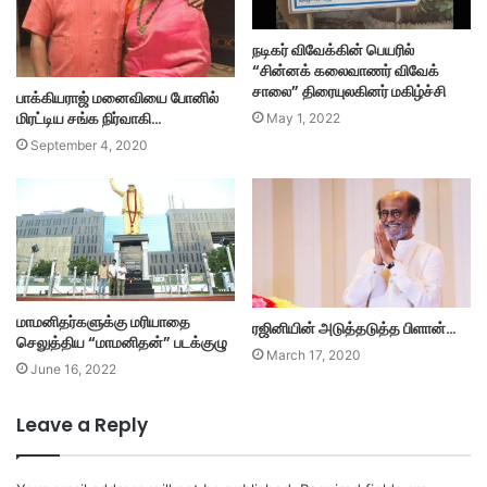
நடிகர் விவேக்கின் பெயரில்
“சின்னக் கலைவாணர் விவேக்
சாலை” திரையுலகினர் மகிழ்ச்சி
பாக்கியராஜ் மனைவியை போனில்
மிரட்டிய சங்க நிர்வாகி…
May 1, 2022
September 4, 2020
மாமனிதர்களுக்கு மரியாதை
ரஜினியின் அடுத்தடுத்த பிளான்…
செலுத்திய “மாமனிதன்” படக்குழு
March 17, 2020
June 16, 2022
Leave a Reply