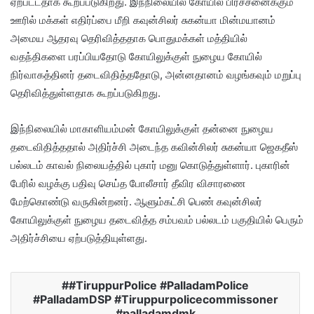
ஏற்பட்டதாக கூறப்படுகிறது. இந்நிலையில் கோயில் பிரச்சனைக்கும்
ஊரில் மக்கள் எதிர்ப்பை மீறி கவுன்சிலர் சுகன்யா மின்மயானம்
அமைய ஆதரவு தெரிவித்ததாக பொதுமக்கள் மத்தியில்
வதந்திகளை பரப்பியதோடு கோயிலுக்குள் நுழைய கோயில்
நிர்வாகத்தினர் தடைவிதித்ததோடு, அன்னதானம் வழங்கவும் மறுப்பு
தெரிவித்துள்ளதாக கூறப்படுகிறது.
இந்நிலையில் மாகாளியம்மன் கோயிலுக்குள் தன்னை நுழைய
தடைவிதித்ததால் அதிர்ச்சி அடைந்த கவின்சிலர் சுகன்யா ஜெகதீஸ்
பல்லடம் காவல் நிலையத்தில் புகார் மனு கொடுத்துள்ளார். புகாரின்
பேரில் வழக்கு பதிவு செய்த போலீசார் தீவிர விசாரணை
மேற்கொண்டு வருகின்றனர். ஆளும்கட்சி பெண் கவுன்சிலர்
கோயிலுக்குள் நுழைய தடைவித்த சம்பவம் பல்லடம் பகுதியில் பெரும்
அதிர்ச்சியை ஏற்படுத்தியுள்ளது.
#TiruppurPolice #PalladamPolice
#PalladamDSP #Tiruppurpolicecommissoner
#palladamdmk