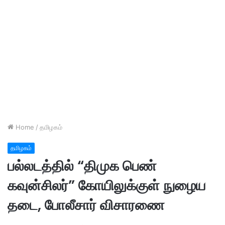
Home
/
தமிழகம்
தமிழகம்
பல்லடத்தில் “திமுக பெண்
கவுன்சிலர்” கோயிலுக்குள் நுழைய
தடை, போலீசார் விசாரணை