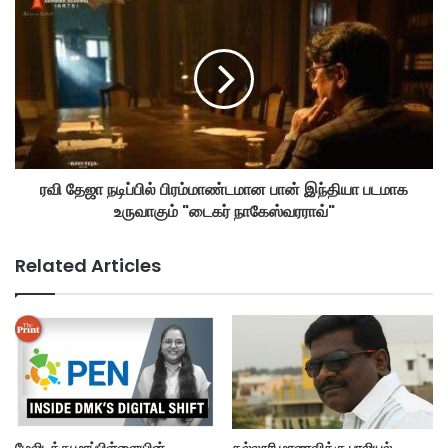
ரவி தேஜா நடிப்பில் பிரம்மாண்டமான பான் இந்தியா படமாக
உருவாகும் "டைகர் நாகேஸ்வரராவ்"
Related Articles
மேலிடத்து மாப்பிள்ளையின்
கல்லூரி மாணவிக்கு பாலியல்