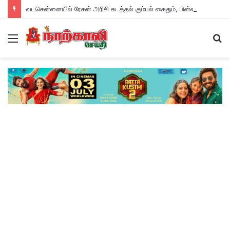
வடசென்னையில் ரேசன் அரிசி கடத்தல் கும்பல் கைதும், பின்னணியும் !
Menu
S
fo