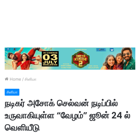
Home
/
சினிமா
சினிமா
நடிகர் அசோக் செல்வன் நடிப்பில்
உருவாகியுள்ள “வேழம்” ஜூன் 24 ல்
வெளியீடு