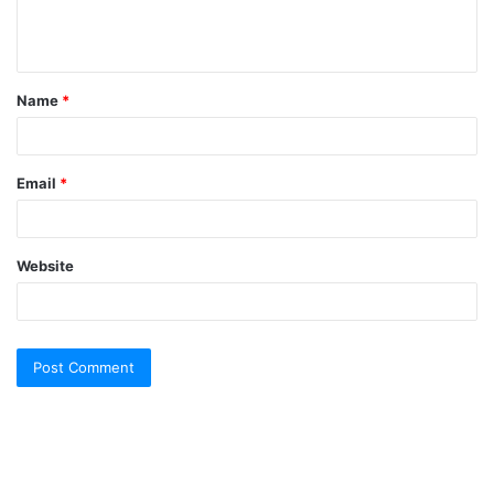
e
n
t
Name
*
*
Email
*
Website