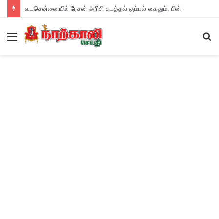
வடசென்னையில் ரேசன் அரிசி கடத்தல் கும்பல் கைதும், பின்னணியும் !
Menu
S
fo