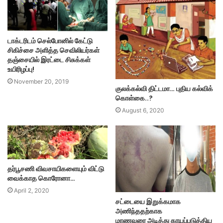
டாக்டரிடம் செல்போனில் கேட்டு
சிகிச்சை அளித்த செவிலியர்கள்
தஞ்சையில் இரட்டை சிசுக்கள்
உயிரிழப்பு!
November 20, 2019
குலக்கல்வி திட்டமா… புதிய கல்விக்
கொள்கை..?
August 6, 2020
தர்பூசணி விவசாயிகளையும் விட்டு
வைக்காத கொரோனா…
April 2, 2020
சட்டையை இறுக்கமாக
அணிந்ததற்காக
மாணவரை அடித்து காயப்படுத்திய