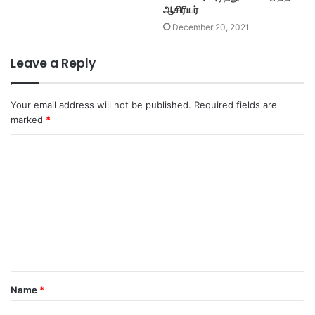
ஆசிரியர்
December 20, 2021
Leave a Reply
Your email address will not be published.
Required fields are
marked
*
C
o
m
m
e
n
t
Name
*
*