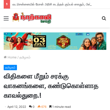
வடசென்னையில் ரேசன் அரிசி கடத்தல் கும்பல் கைதும், பின்னணியும் !
Menu
S
fo
Home
/
தமிழகம்
தமிழகம்
விதிகளை மீறும் சரக்கு
வாகனங்களை, கண்டுகொள்ளாத
காவல்துறை.!
April 12, 2022
0
676
1 minute read