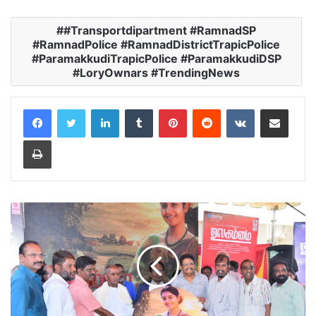
#Transportdipartment #RamnadSP
#RamnadPolice #RamnadDistrictTrapicPolice
#ParamakkudiTrapicPolice #ParamakkudiDSP
#LoryOwnars #TrendingNews
LinkedIn
Tumblr
Pinterest
Reddit
VKontakte
Share via Email
Print