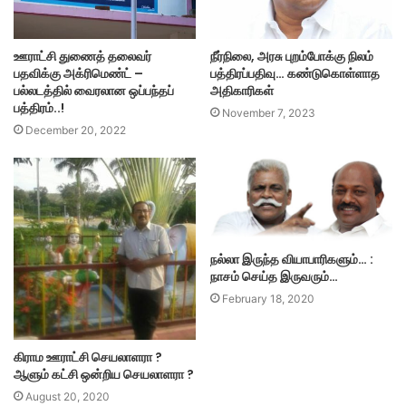
ஊராட்சி துணைத் தலைவர்
நீர்நிலை, அரசு புறம்போக்கு நிலம்
பதவிக்கு அக்ரிமெண்ட் –
பத்திரப்பதிவு… கண்டுகொள்ளாத
பல்லடத்தில் வைரலான ஒப்பந்தப்
அதிகாரிகள்
பத்திரம்..!
November 7, 2023
December 20, 2022
நல்லா இருந்த வியாபாரிகளும்… :
நாசம் செய்த இருவரும்…
February 18, 2020
கிராம ஊராட்சி செயலாளரா ?
ஆளும் கட்சி ஒன்றிய செயலாளரா ?
August 20, 2020