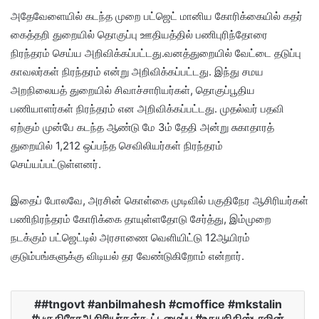
அதேவேளையில் கடந்த முறை பட்ஜெட் மானிய கோரிக்கையில் கதர்
கைத்தறி துறையில் தொகுப்பு ஊதியத்தில் பணிபுரிந்தோரை
நிரந்தரம் செய்ய அறிவிக்கப்பட்டது.வனத்துறையில் வேட்டை தடுப்பு
காவலர்கள் நிரந்தரம் என்று அறிவிக்கப்பட்டது. இந்து சமய
அறநிலையத் துறையில் சிவாச்சாரியர்கள், தொகுப்பூதிய
பணியாளர்கள் நிரந்தரம் என அறிவிக்கப்பட்டது. முதல்வர் பதவி
ஏற்கும் முன்பே கடந்த ஆண்டு மே 3ம் தேதி அன்று சுகாதாரத்
துறையில் 1,212 ஒப்பந்த செவிலியர்கள் நிரந்தரம்
செய்யப்பட்டுள்ளனர்.
இதைப் போலவே, அரசின் கொள்கை முடிவில் பகுதிநேர ஆசிரியர்கள்
பணிநிரந்தரம் கோரிக்கை தாயுள்ளதோடு சேர்த்து, இம்முறை
நடக்கும் பட்ஜெட்டில் அரசாணை வெளியிட்டு 12ஆயிரம்
குடும்பங்களுக்கு விடியல் தர வேண்டுகிறோம் என்றார்.
#tngovt #anbilmahesh #cmoffice #mkstalin
#பகுதிநேரஆசிரியர்கள்கூட்டமைப்பு #உதயநிதிஸ்டாலின்