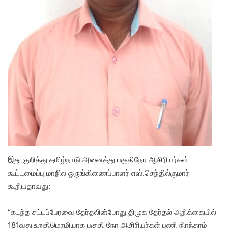
இது குறித்து தமிழ்நாடு அனைத்து பகுதிநேர ஆசிரியர்கள்
கூட்டமைப்பு மாநில ஒருங்கிணைப்பாளர் எஸ்.செந்தில்குமார்
கூறியதாவது:
“கடந்த சட்டப்பேரவை தேர்தலின்போது திமுக தேர்தல் அறிக்கையில்
181வது உறுதிமொழியாக பகுதி நேர ஆசிரியர்கள் பணி நிரந்தரம்