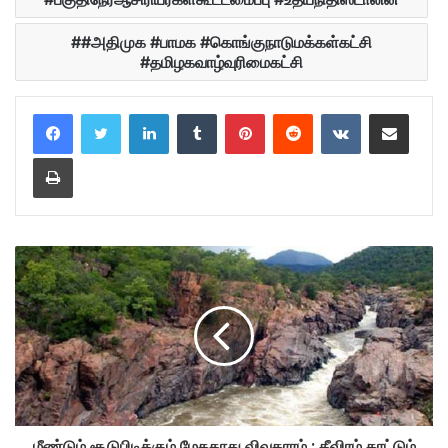
#அதிமுக #பாமக #கொங்குநாடுமக்கள்கட்சி
#தமிழகவாழ்வுரிமைகட்சி
LinkedIn
Tumblr
Pinterest
Reddit
VKontakte
Share via Email
Print
மீண்டும் சூடுபிடிக்கும் மேகதாது விவகாரம் : தீவிரம் காட்டும்