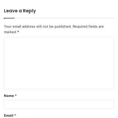
Leave a Reply
Your email address will not be published.
Required fields are
marked
*
C
o
m
m
e
n
t
Name
*
*
Email
*