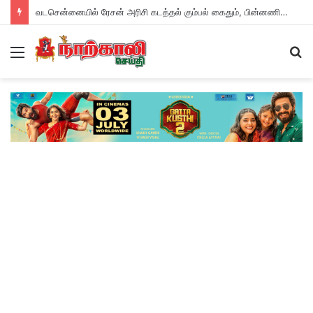
வடசென்னையில் ரேசன் அரிசி கடத்தல் கும்பல் கைதும், பின்னணியும் !
Menu
S
fo