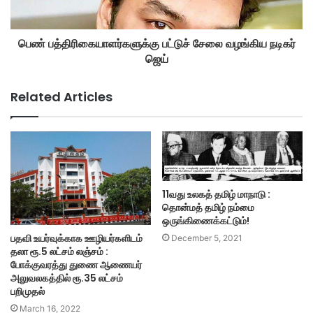
பெண் பத்திரிகையாளர்களுக்கு பட்டுச் சேலை வழங்கிய நடிகர்
ஜெய்
Related Articles
11வது உலகத் தமிழ் மாநாடு :
தொன்மத் தமிழ் நம்மை
ஒருங்கிணைக்கட்டும்!
பதவி உயர்வுக்காக ஊழியர்களிடம்
December 5, 2021
தலா ரூ.5 லட்சம் லஞ்சம் :
போக்குவரத்து துணை ஆணையர்
அலுவலகத்தில் ரூ.35 லட்சம்
பறிமுதல்
March 16, 2022