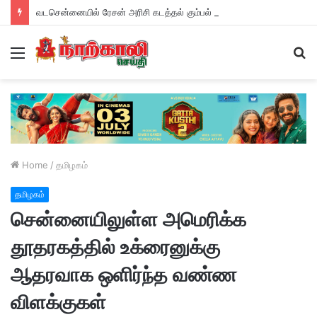
வடசென்னையில் ரேசன் அரிசி கடத்தல் கும்பல் கைதும், பின்னணியும் !
Menu
S
fo
Home
/
தமிழகம்
தமிழகம்
சென்னையிலுள்ள அமெரிக்க
தூதரகத்தில் உக்ரைனுக்கு
ஆதரவாக ஒளிர்ந்த வண்ண
விளக்குகள்