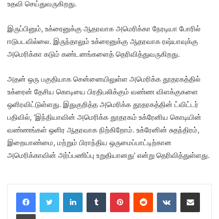
உதவி செய்துவருகிறது.
இருப்பினும், உக்ரைனுக்கு ஆதரவாக அமெரிக்கா நேரடியா போரில்
ஈடுபடவில்லை. இருந்தாலும் உக்ரைனுக்கு ஆதரவாக ரஷ்யாவுக்கு
அமெரிக்கா கடும் கண்டனங்களைத் தெரிவித்துவருகிறது.
அதன் ஒரு பகுதியாக சென்னையிலுள்ள அமெரிக்க தூதரகத்தில்
உக்ரைன் தேசிய கொடியை பிரதிபலிக்கும் வண்ண விளக்குகளை
ஒளிரவிட்டுள்ளது. இதுகுறித்த அமெரிக்க தூதரகத்தின் ட்விட்டர்
பதிவில், ‘இந்தியாவின் அமெரிக்க தூதரகம் உக்ரேனிய கொடியின்
வண்ணங்கள் ஒளிர ஆதரவாக நிற்கிறோம். உக்ரேனின் சுதந்திரம்,
இறையாண்மை, மற்றும் பிராந்திய ஒருமைப்பாட்டிற்கான
அமெரிக்காவின் அர்ப்பணிப்பு உறுதியானது’ என்று தெரிவித்துள்ளது.
LinkedIn
Tumblr
Pinterest
Reddit
VKontakte
Share via Email
Print