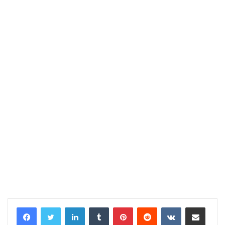
LinkedIn
Tumblr
Pinterest
Reddit
VKontakte
Share via Email