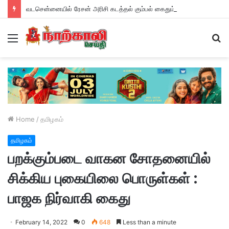
வடசென்னையில் ரேசன் அரிசி கடத்தல் கும்பல் கைதும், பின்னணியும் !
Menu
S
fo
Home
/
தமிழகம்
தமிழகம்
பறக்கும்படை வாகன சோதனையில்
சிக்கிய புகையிலை பொருள்கள் :
பாஜக நிர்வாகி கைது
February 14, 2022
0
648
Less than a minute