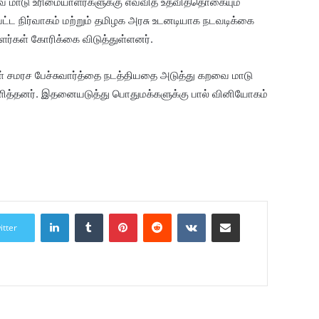
வை மாடு உரிமையாளர்களுக்கு எவ்வித உதவித்தொகையும்
ட்ட நிர்வாகம் மற்றும் தமிழக அரசு உடனடியாக நடவடிக்கை
ாளர்கள் கோரிக்கை விடுத்துள்ளனர்.
கள் சமரச பேச்சுவார்த்தை நடத்தியதை அடுத்து கறவை மாடு
அளித்தனர். இதனையடுத்து பொதுமக்களுக்கு பால் வினியோகம்
LinkedIn
Tumblr
Pinterest
Reddit
VKontakte
Share via Email
itter