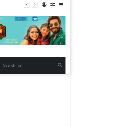
Log
Random
Sidebar
In
Article
Search
for