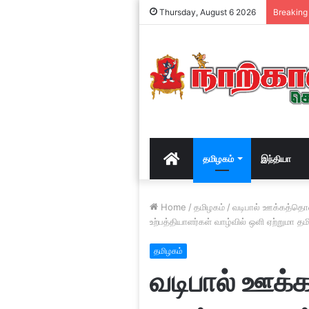
Thursday, August 6 2026
Breaking
Home
தமிழகம்
இந்தியா
Home
/
தமிழகம்
/
வடிபால் ஊக்கத்தொகை
உற்பத்தியாளர்கள் வாழ்வில் ஒளி ஏற்றுமா தம
தமிழகம்
வடிபால் ஊக