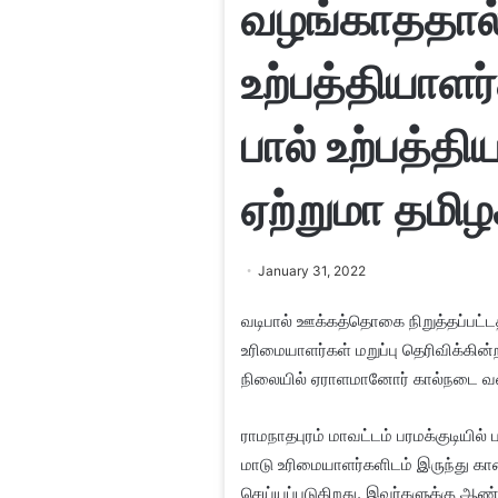
வழங்காததால்
உற்பத்தியாளர்
பால் உற்பத்தி
ஏற்றுமா தமிழ
January 31, 2022
வடிபால் ஊக்கத்தொகை நிறுத்தப்பட்ட
உரிமையாளர்கள் மறுப்பு தெரிவிக்கின்
நிலையில் ஏராளமானோர் கால்நடை வளர்ப
ராமநாதபுரம் மாவட்டம் பரமக்குடியில் 
மாடு உரிமையாளர்களிடம் இருந்து 
செய்யப்படுகிறது. இவர்களுக்கு ஆண