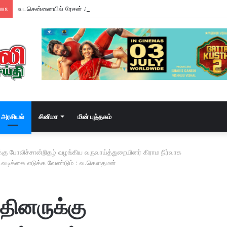
வடசென்னையில் ரேசன் அரிசி கடத்தல் கும்பல் கைதும், பின்னணியும் !
ews
அரசியல்
சினிமா
மின் புத்தகம்
கு போலிச்சான்றிதழ் வழங்கிய வருவாய்த்துறையினர் கிராம நிர்வாக
நடவடிக்கை எடுக்க வேண்டும் : வ.கௌதமன்
தினருக்கு