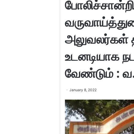
போலிச்சான்ற
வருவாய்த்துற
அலுவலர்கள் த
உடனடியாக நட
வேண்டும் :
January 8, 2022