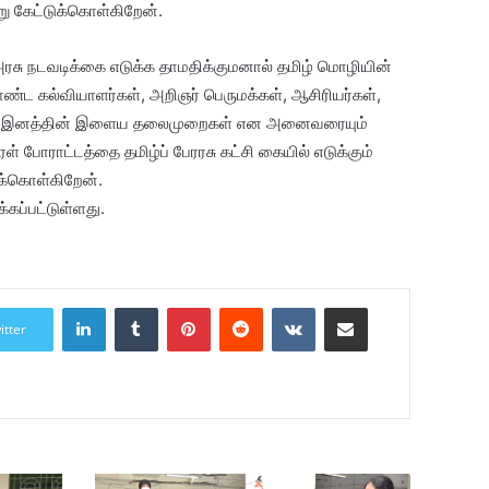
ாறு கேட்டுக்கொள்கிறேன்.
அரசு நடவடிக்கை எடுக்க தாமதிக்குமனால் தமிழ் மொழியின்
 கொண்ட கல்வியாளர்கள், அறிஞர் பெருமக்கள், ஆசிரியர்கள்,
 தமிழ் இனத்தின் இளைய தலைமுறைகள் என அனைவரையும்
ிரள் போராட்டத்தை தமிழ்ப் பேரரசு கட்சி கையில் எடுக்கும்
க்கொள்கிறேன்.
கப்பட்டுள்ளது.
LinkedIn
Tumblr
Pinterest
Reddit
VKontakte
Share via Email
itter