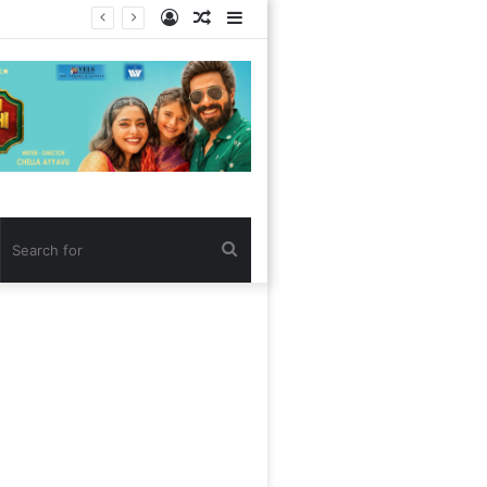
Log
Random
Sidebar
In
Article
Search
for