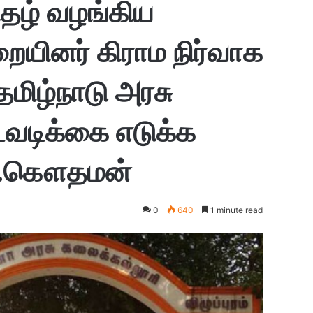
ிதழ் வழங்கிய
ையினர் கிராம நிர்வாக
மிழ்நாடு அரசு
வடிக்கை எடுக்க
 வ.கௌதமன்
0
640
1 minute read