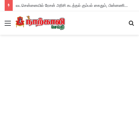
வடசென்னையில் ரேசன் அரிசி கடத்தல் கும்பல் கைதும், பின்னணியும் !
Menu
S
fo