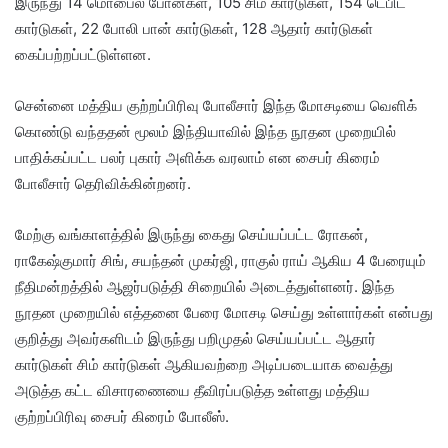
இருந்து 14 மொபைல் போன்கள், 105 சிம் கார்டுகள், 154 டெபிட்
கார்டுகள், 22 போலி பான் கார்டுகள், 128 ஆதார் கார்டுகள்
கைப்பற்றப்பட்டுள்ளன.
சென்னை மத்திய குற்றப்பிரிவு போலீசார் இந்த மோசடியை வெளிக்
கொண்டு வந்ததன் மூலம் இந்தியாவில் இந்த நூதன முறையில்
பாதிக்கப்பட்ட பலர் புகார் அளிக்க வரலாம் என சைபர் கிரைம்
போலீசார் தெரிவிக்கின்றனர்.
மேற்கு வங்காளத்தில் இருந்து கைது செய்யப்பட்ட ரோகன்,
ராகேஷ்குமார் சிங், சயந்தன் முகர்ஜி, ராகுல் ராய் ஆகிய 4 பேரையும்
நீதிமன்றத்தில் ஆஜர்படுத்தி சிறையில் அடைத்துள்ளனர். இந்த
நூதன முறையில் எத்தனை பேரை மோசடி செய்து உள்ளார்கள் என்பது
குறித்து அவர்களிடம் இருந்து பறிமுதல் செய்யப்பட்ட ஆதார்
கார்டுகள் சிம் கார்டுகள் ஆகியவற்றை அடிப்படையாக வைத்து
அடுத்த கட்ட விசாரணையை தீவிரப்படுத்த உள்ளது மத்திய
குற்றப்பிரிவு சைபர் கிரைம் போலீஸ்.