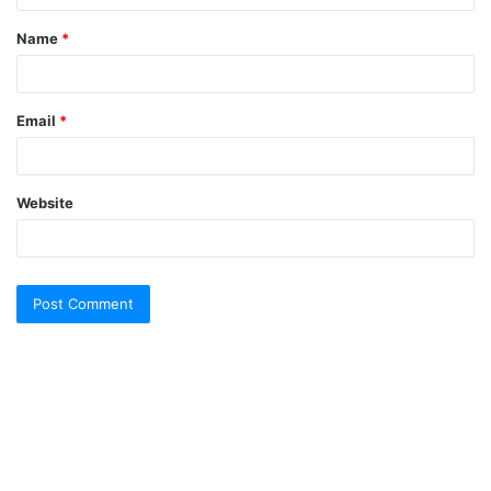
t
Name
*
*
Email
*
Website