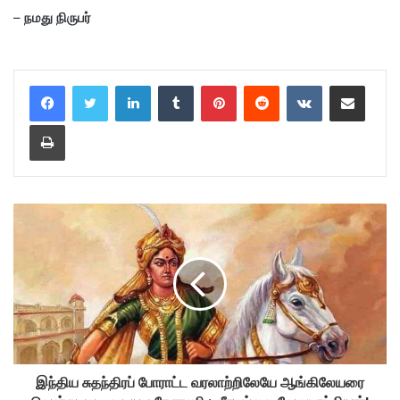
–
நமது நிருபர்
LinkedIn
Tumblr
Pinterest
Reddit
VKontakte
Share via Email
Print
இந்திய சுதந்திரப் போராட்ட வரலாற்றிலேயே ஆங்கிலேயரை