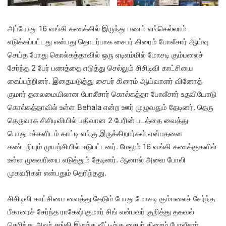
அப்போது 16 வங்கி கணக்கில் இருந்து பணம் எங்கெல்லாம்
எடுக்கப்பட்டது என்பது தொடர்பாக சைபர் கிரைம் போலீசார் ஆய்வு
செய்த போது கொல்கத்தாவில் ஒரு ஏடிஎம்மில் மோசடி கும்பலைச்
சேர்ந்த 2 பேர் பணத்தை எடுத்து செல்லும் சிசிடிவி காட்சியை
கைப்பற்றினர். இதையடுத்து சைபர் கிரைம் ஆய்வாளர் வினோத்
குமார் தலைமையிலான போலீசார் கொல்கத்தா போலீசார் உதவியோடு
கொல்கத்தாவில் உள்ள Behala என்ற ஊர் முழுவதும் தேடினர். தெரு
தெருவாக சிசிடிவியில் பதிவான 2 பேரின் படத்தை வைத்து
பொதுமக்களிடம் காட்டி எங்கு இருக்கிறார்கள் என்பதனை
கண்டறியும் முயற்சியில் ஈடுபட்டனர். மேலும் 16 வங்கி கணக்குகளில்
உள்ள முகவரியை எடுத்தும் தேடினர். ஆனால் அவை போலி
முகவரிகள் என்பதும் தெரிந்தது.
சிசிடிவி காட்சியை வைத்து தேடும் போது மோசடி கும்பலைச் சேர்ந்த
பீகாரைச் சேர்ந்த ராகேஷ் குமார் சிங் என்பவர் குறித்து தகவல்
தெரிந்து அவர் தங்கி இருந்த வீட்டிற்கு சைபர் கிரைம் போலீசார்