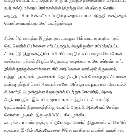
கைது செய்யப்பட்ட இந்த நான்கு பேருக்கும் தலைவனாக செயல்பட்ட
நபர் சதீஷ். உத்தரப் பிரதேசத்தில் இருந்து செயல்படுவது தெரிய
வந்தது. “Sim Swap” எனப்படும் முறையை பயன்படுத்தி பணத்தைக்
கொள்ளையடிப்பது தெரியவந்துள்ளது
சிம்கார்டு உடைந்து இருந்தாலும், பழைய சிம் காடாக மாறினாலும்
நெட்வொர்க் பிரச்சனை ஏற்பட்டாலும், அருகிலுள்ள சம்மந்தப்பட்ட
சிம்கார்டு நிறுவனத்தில் டம்மி சிம் கார்டு மூலம் பழைய செல்போன்
எண்ணை மக்கள் திரும்ப பெறுவதை வழக்கமாக கொண்டுள்ளனர்.
இதில் நூற்றுக்கணக்கான சிம் கார்டுகளை வாங்கும் நிறுவனம்,
மற்றும் நடிகர்கள், நடிகைகள், தொழிலதிபர்கள் போன்ற முக்கியமான
நபர்களுக்கு சிம்கார்டு உடைந்தாலோ அல்லது பழையதானாலோ டம்மி
சிம்கார்டு அருகிலுள்ள ஷோரூமில் பெற்றுக் கொண்டு, அதை
அதிகாரப்பூர்வ இமெயில் மூலமாக சம்மந்தப்பட்ட சிம் கார்டு
நெட்வொர்க் நிறுவனத்திற்கு மெயில் அனுப்பி ஆக்டிவேட் செய்து
கொள்ள முடியும். இது குறிப்பிட்ட சில முக்கிய
வாடிக்கையாளர்களுக்கு மட்டுமே நெட்வொர்க் நிறுவனங்கள் மெயில்
மூலமாக இ-சிம் ஆக்டிவேசனை இந்த வசதியை வழங்கி வருகிறது.