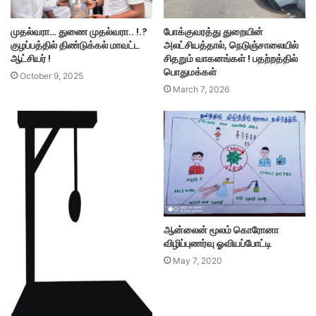
முதல்வரா… துணை முதல்வரா.. !.?
போக்குவரத்து துறையின்
குழப்பத்தில் திண்டுக்கல் மாவட்ட
அலட்சியத்தால், நெடுஞ்சாலையில்
ஆட்சியர் !
சிதறும் வாகனங்கள் ! பதற்றத்தில்
பொதுமக்கள்
October 9, 2025
March 7, 2026
ஆன்லைன் மூலம் கொரோனா
விழிப்புணர்வு ஓவியப்போட்டி
May 7, 2020