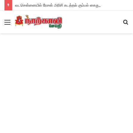
வடசென்னையில் ரேசன் அரிசி கடத்தல் கும்பல் கைதும், பின்னணியும் !
Menu
S
fo