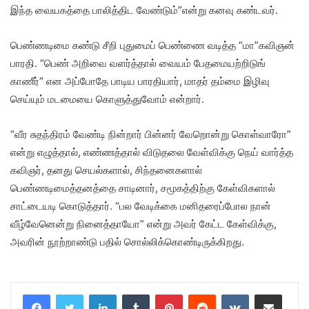
இந்த வையகத்தை பாலித்திட வேண்டும்”என்று கனவு கண்டவர்.
பெண்ணடிமை கண்டு சீறி புதுமைப் பெண்ணை வடித்த “மா”கவிஞன்
பாரதி. “பெண் அறிவை வளர்த்தால் வையம் பேதமையற்றிடுங்
காணீர்” என அப்போதே பாடிய பாரதியார், மாதர் தம்மை இழிவு
செய்யும் மடமையை கொளுத்துவோம் என்றார்.
“வீர சுதந்திரம் வேண்டி நின்றார் பின்னர் வேறொன்று கொள்வாரோ”
என்று எழுத்தால், எண்ணத்தால் விடுதலை வேள்விக்கு நெய் வார்த்த
கவிஞர், தனது செயல்களால், சிந்தனைகளால்
பெண்ணடிமைத்தனத்தை சாடினார், சமூகத்திற்கு கேள்விகளால்
சாட்டையடி கொடுத்தார். “பல வேடிக்கை மனிதரைப்போல நான்
வீழ்வேனென்று நினைத்தாயோ” என்று அவர் கேட்ட கேள்விக்கு,
அவரின் நூற்றாண்டு பதில் சொல்லிக்கொண்டிருக்கிறது.
LinkedIn
Tumblr
Pinterest
Reddit
VKontakte
Share via Email