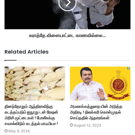
கராத்தே விளையாட்டை காணவில்லை...
Related Articles
தினந்தோறும் ஆந்திராவிற்கு
அமலாக்கத்துறை யின் அடுத்த
கடத்தப்படும் ஐநூறு டன் ரேஷன்
அதிரடி ! நிலக்கரி கொள்முதல்
அரிசி மூட்டைகள் ! போலீசுக்கு
செய்ததில் ஆதாரங்கள்
சவால்விடும் கடத்தல் மாஃபியா !
August 12, 2023
May 9, 2024