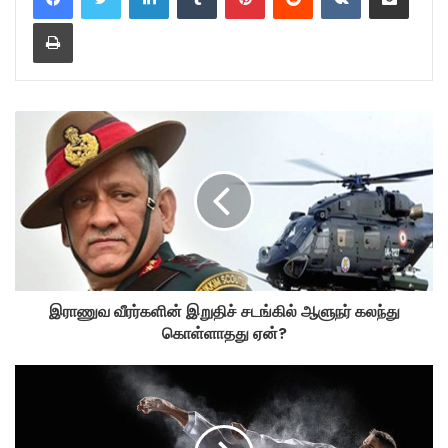
Print
இராணுவ வீரர்களின் இறுதிச் சடங்கில் ஆளுநர் கலந்து
கொள்ளாதது ஏன்?