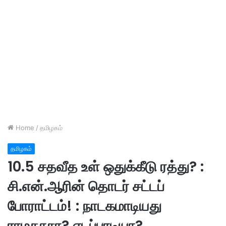
Home
/
தமிழகம்
தமிழகம்
10.5 சதவீத உள் ஒதுக்கீடு ரத்து? :
சி.என்.ஆரின் தொடர் சட்டப்
போராட்டம்! : நாடகமாடியது
ராமதாசா? எடப்பாடியா?