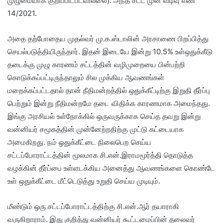
முழுமையாக குறிப்பிடபடவில்லை). அந்த சட்ட முன் வடிவு எண்
14/2021.
அதை தற்போதைய முதல்வர் மு.க.ஸ்டாலின் அரசாணை பிறப்பித்து
செயல்படுத்தியிருந்தார். இதன் இடையே இன்று 10.5% உள்ஒதுக்கீடு
தடைக்கு முழு காரணம் சட்டத்தின் வழிமுறையை பின்பற்றி
கொடுக்கப்பட்டிருந்தாலும் சில முக்கிய ஆவணங்கள்
மறைக்கப்பட்டதால் தான் நீதிமன்றத்தில் ஒதுக்கீட்டிற்கு இறுதி தீர்ப்பு
பெற்றும் இன்று நீதிமன்றமே தடை விதிக்க காரணமாக அமைந்தது.
இங்கு அரசியல் உள்நோக்கில் ஒருவருக்காக செய்த தவறு இன்று
வன்னியர் சமூகத்தின் முன்னேற்றதிற்கு முட்டு கட்டையாக
அமைகிறது. நம் ஒதுக்கீட்டை நிலைபெற செய்ய
சட்டப்போராட்டத்தின் மூலமாக சி.என்.இராமமூர்த்தி தொடுத்த
வழக்கின் தீர்ப்பை உள்ளடக்கிய அனைத்து ஆவணங்களை கொண்டே
உள் ஒதுக்கீட்டை மீட்டெடுத்து உறுதி செய்ய முடியும்.
மீண்டும் ஒரு சட்டப்போராட்டத்திற்கு சி.என்.ஆர் தயாராகி
வருகிறாராம். இது குறித்து வன்னியர் கூட்டமைப்பின் தலைவர்