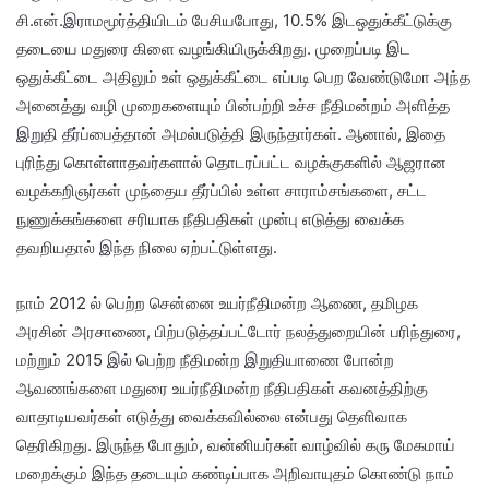
சி.என்.இராமமூர்த்தியிடம் பேசியபோது, 10.5% இடஒதுக்கீட்டுக்கு
தடையை மதுரை கிளை வழங்கியிருக்கிறது. முறைப்படி இட
ஒதுக்கீட்டை அதிலும் உள் ஒதுக்கீட்டை எப்படி பெற வேண்டுமோ அந்த
அனைத்து வழி முறைகளையும் பின்பற்றி உச்ச நீதிமன்றம் அளித்த
இறுதி தீர்ப்பைத்தான் அமல்படுத்தி இருந்தார்கள். ஆனால், இதை
புரிந்து கொள்ளாதவர்களால் தொடரப்பட்ட வழக்குகளில் ஆஜரான
வழக்கறிஞர்கள் முந்தைய தீர்ப்பில் உள்ள சாராம்சங்களை, சட்ட
நுணுக்கங்களை சரியாக நீதிபதிகள் முன்பு எடுத்து வைக்க
தவறியதால் இந்த நிலை ஏற்பட்டுள்ளது.
நாம் 2012 ல் பெற்ற சென்னை உயர்நீதிமன்ற ஆணை, தமிழக
அரசின் அரசாணை, பிற்படுத்தப்பட்டோர் நலத்துறையின் பரிந்துரை,
மற்றும் 2015 இல் பெற்ற நீதிமன்ற இறுதியாணை போன்ற
ஆவணங்களை மதுரை உயர்நீதிமன்ற நீதிபதிகள் கவனத்திற்கு
வாதாடியவர்கள் எடுத்து வைக்கவில்லை என்பது தெளிவாக
தெரிகிறது. இருந்த போதும், வன்னியர்கள் வாழ்வில் கரு மேகமாய்
மறைக்கும் இந்த தடையும் கண்டிப்பாக அறிவாயுதம் கொண்டு நாம்