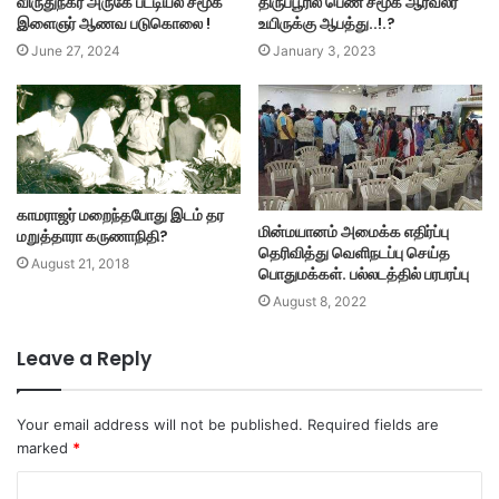
விருதுநகர் அருகே பட்டியல் சமூக
திருப்பூரில் பெண் சமூக ஆர்வலர்
இளைஞர் ஆணவ படுகொலை !
உயிருக்கு ஆபத்து..!.?
June 27, 2024
January 3, 2023
காமராஜர் மறைந்தபோது இடம் தர
மின்மயானம் அமைக்க எதிர்ப்பு
மறுத்தாரா கருணாநிதி?
தெரிவித்து வெளிநடப்பு செய்த
August 21, 2018
பொதுமக்கள். பல்லடத்தில் பரபரப்பு
August 8, 2022
Leave a Reply
Your email address will not be published.
Required fields are
marked
*
C