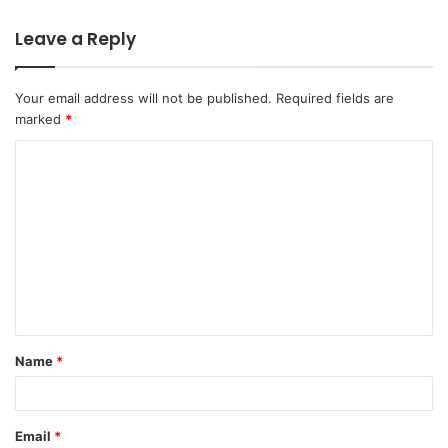
Leave a Reply
Your email address will not be published.
Required fields are
marked
*
C
o
m
m
e
n
t
Name
*
*
Email
*