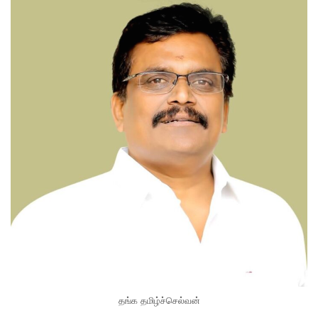
தங்க தமிழ்ச்செல்வன்