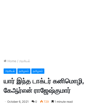
Home
/
அரசியல்
அரசியல்
தமிழகம்
தமிழகம்
யார் இந்த டாக்டர் கனிமொழி,
கேஆர்என் ராஜேஷ்குமார்
October 6, 2021
0
729
1 minute read