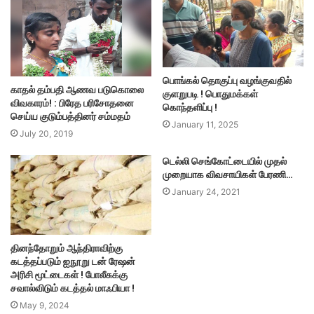
பொங்கல் தொகுப்பு வழங்குவதில்
காதல் தம்பதி ஆணவ படுகொலை
குளறுபடி ! பொதுமக்கள்
விவகாரம்! : பிரேத பரிசோதனை
கொந்தளிப்பு !
செய்ய குடும்பத்தினர் சம்மதம்
January 11, 2025
July 20, 2019
டெல்லி செங்கோட்டையில் முதல்
முறையாக விவசாயிகள் பேரணி…
January 24, 2021
தினந்தோறும் ஆந்திராவிற்கு
கடத்தப்படும் ஐநூறு டன் ரேஷன்
அரிசி மூட்டைகள் ! போலீசுக்கு
சவால்விடும் கடத்தல் மாஃபியா !
May 9, 2024