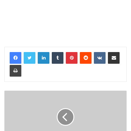
LinkedIn
Tumblr
Pinterest
Reddit
VKontakte
Share via Email
Print