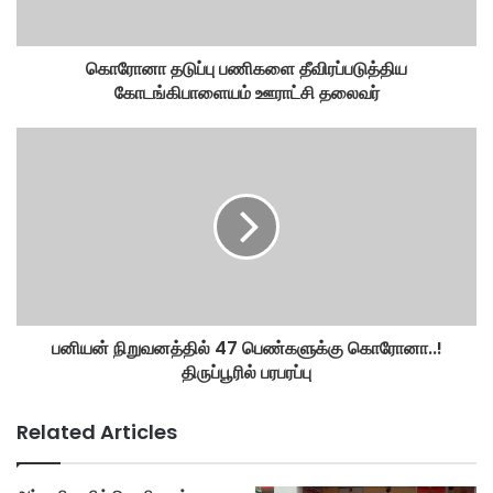
கொரோனா தடுப்பு பணிகளை தீவிரப்படுத்திய
கோடங்கிபாளையம் ஊராட்சி தலைவர்
பனியன் நிறுவனத்தில் 47 பெண்களுக்கு கொரோனா..!
திருப்பூரில் பரபரப்பு
Related Articles