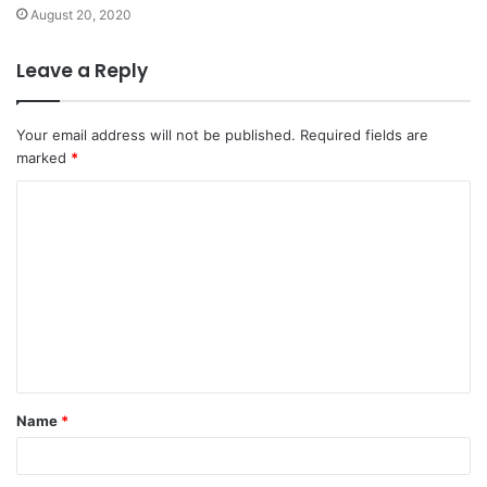
August 20, 2020
Leave a Reply
Your email address will not be published.
Required fields are
marked
*
C
o
m
m
e
n
t
Name
*
*