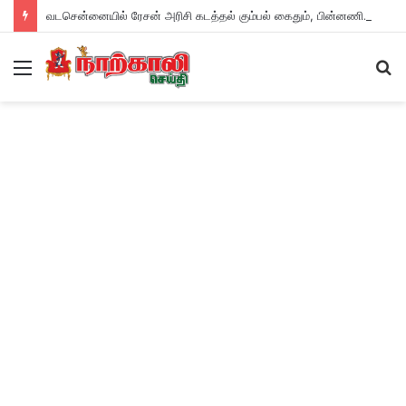
வடசென்னையில் ரேசன் அரிசி கடத்தல் கும்பல் கைதும், பின்னணியும் !
Menu
S
fo