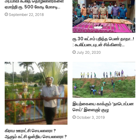
அப்பாவி கூலித் தொழிலாளர்களை
ஏமாற்றி ரூ. 500 கோடி மோசடி..
September 22, 2018
ரூ.30 லட்சம் பறித்த பெண் தாதா..!
: கூலிப்படையுடன் சிக்கினார்…
July 20, 2020
இயற்கையை காக்கும் ‘நாடொப்பன
செய்’ இளைஞர் குழு
October 3, 2019
கிராம ஊராட்சி செயலாளரா ?
ஆளும் கட்சி ஒன்றிய செயலாளரா ?