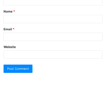
t
Name
*
*
Email
*
Website