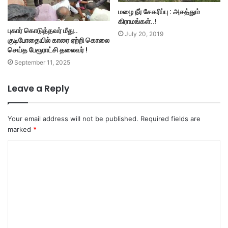
மழை நீர் சேகரிப்பு : அசத்தும்
கிராமங்கள்..!
புகார் கொடுத்தவர் மீது..
July 20, 2019
குடிபோதையில் காரை ஏற்றி கொலை
செய்த பேரூராட்சி தலைவர் !
September 11, 2025
Leave a Reply
Your email address will not be published.
Required fields are
marked
*
C
o
m
m
e
n