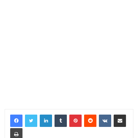
LinkedIn
Tumblr
Pinterest
Reddit
VKontakte
Share via Email
Print