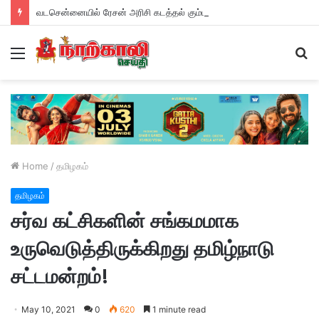
வடசென்னையில் ரேசன் அரிசி கடத்தல் கும்பல் கைதும், பின்னணியும் !
Menu
S
fo
Home
/
தமிழகம்
தமிழகம்
சர்வ கட்சிகளின் சங்கமமாக
உருவெடுத்திருக்கிறது தமிழ்நாடு
சட்டமன்றம்!
May 10, 2021
0
620
1 minute read