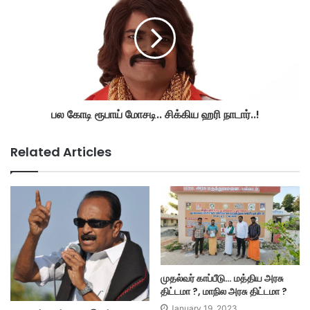
பல கோடி ரூபாய் மோசடி.. சிக்கிய ஹரி நாடார்..!
Related Articles
முதல்வர் காப்பீடு… மத்திய அரசு
திட்டமா ?, மாநில அரசு திட்டமா ?
January 19, 2023