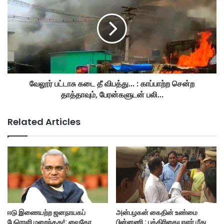
வேலூர் பட்டாசு கடை தீ விபத்து... : காப்பாற்ற சென்ற
தாத்தாவும், பேரன்களுடன் பலி...
Related Articles
ஈடு இணையற்ற ஜனநாயகப்
அன்பழகன் கைதின் உண்மை
பேரொளி மறைந்தது!: வைகோ
பின்னணி : பத்திரிகையாளர் மீது