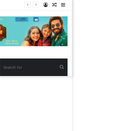
Log
Random
Sidebar
In
Article
Search
for