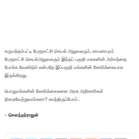
கருமத்தம்பட்டி பேரூராட்சி செயல் அலுவலரும், சாமளாபுரம்
பேரூராட்சி செயல்அலுவலரும் இந்தப் பகுதி மககளின் அச்சத்தை
போக்க வேண்டும் என்பதே இப்பகுதி மக்களின் கோரிக்கையாக
இருக்கிறது.
பொதுமக்களின் கோரிக்கைகளை அரசு அதிகாரிகள்
நிறைவேற்றுவார்களா? காத்திருப்போம்..
–
சௌந்தர்ராஜன்
LinkedIn
Tumblr
Pinterest
Reddit
VKontakte
Share via Email