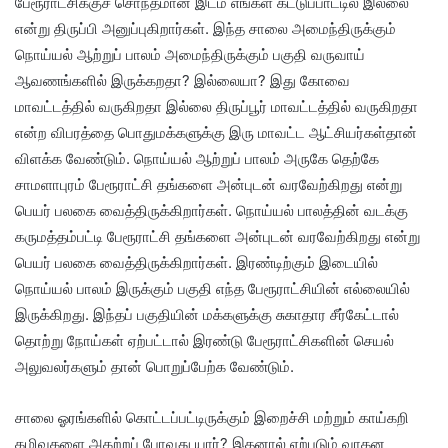
பேரூராட்சிக்குச் சொந்தமான இடம் எங்கள் கட்டுப்பாட்டில் இல்லை
என்று திருப்பி அனுப்புகிறார்கள். இந்த சாலை அமைந்திருக்கும்
நொய்யல் ஆற்றுப் பாலம் அமைந்திருக்கும் பகுதி வருவாய்
ஆவணங்களில் இருக்கறதா? இல்லையா? இது கோவை
மாவட்டத்தில் வருகிறதா இல்லை திருப்பூர் மாவட்டத்தில் வருகிறதா
என்ற விபரத்தை பொதுமக்களுக்கு இரு மாவட்ட ஆட்சியர்கள்தான்
விளக்க வேண்டும். நொய்யல் ஆற்றுப் பாலம் அருகே தெற்கே
சாமளாபுரம் பேரூராட்சி தங்களை அன்புடன் வரவேற்கிறது என்று
பெயர் பலகை வைத்திருக்கிறார்கள். நொய்யல் பாலத்தின் வடக்கு
கருமத்தம்பட்டி பேரூராட்சி தங்களை அன்புடன் வரவேற்கிறது என்று
பெயர் பலகை வைத்திருக்கிறார்கள். இரண்டிற்கும் இடையில்
நொய்யல் பாலம் இருக்கும் பகுதி எந்த பேரூராட்சியின் எல்லையில்
இருக்கிறது. இந்தப் பகுதியின் மக்களுக்கு சுகாதார சீர்கேட்டால்
தொற்று நோய்கள் ஏற்பட்டால் இரண்டு பேரூராட்சிகளின் செயல்
அலுவலர்களும் தான் பொறுப்பேற்க வேண்டும்.
சாலை ஓரங்களில் கொட்டப்பட்டிருக்கும் இறைச்சி மற்றும் காய்கறி
கழிவுகளை அகற்றப் போவது யார்? இதனால் ஏற்படும் வாகன