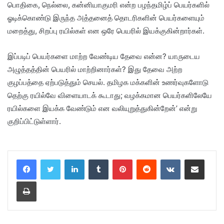
பொதிகை, நெல்லை, கன்னியாகுமரி என்ற பழந்தமிழ்ப் பெயர்களில்
ஓடிக்கொண்டு இருந்த அத்தனைத் தொடரிகளின் பெயர்களையும்
மறைத்து, சிறப்பு ரயில்கள் என ஒரே பெயரில் இயக்குகின்றார்கள்.
இப்படிப் பெயர்களை மாற்ற வேண்டிய தேவை என்ன? யாருடைய
அழுத்தத்தின் பெயரில் மாற்றினார்கள்? இது தேவை அற்ற
குழப்பத்தை ஏற்படுத்தும் செயல். தமிழக மக்களின் உணர்வுகளோடு
தெற்கு ரயில்வே விளையாடக் கூடாது; வழக்கமான பெயர்களிலேயே
ரயில்களை இயக்க வேண்டும் என வலியுறுத்துகின்றேன்’ என்று
குறிப்பிட்டுள்ளார்.
LinkedIn
Tumblr
Pinterest
Reddit
VKontakte
Share via Email
Print