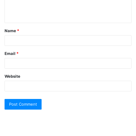
e
n
t
Name
*
*
Email
*
Website