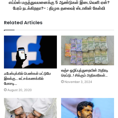
எய்ம்ஸ் மருத்துவமனைக்கு 5 ஆண்டுகள் இடைவெளி ஏன்?
பேரம் நடக்கிறதா?- : திமுக தலைவர் ஸ்டாலின் கேள்வி
Related Articles
லஞ்ச ஒழிப்புத்துறையின் அதிரடி
ஃபேஸ்புக்கில் பெண்கள் மட்டுமே
ரெய்டு..! சிக்கும் அதிகாரிகள்…
இலக்கு… லட்சக்கணக்கில்
November 3, 2024
மோசடி…
August 20, 2020