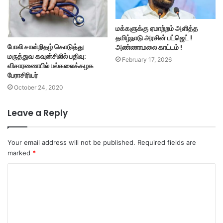
மக்களுக்கு ஏமாற்றம் அளித்த
தமிழ்நாடு அரசின் பட்ஜெட் !
போலி சான்றிதழ் கொடுத்து
அண்ணாமலை காட்டம் !
மருத்துவ கவுன்சிலில் பதிவு:
February 17, 2026
விசாரணையில் பல்கலைக்கழக
பேராசிரியர்
October 24, 2020
Leave a Reply
Your email address will not be published.
Required fields are
marked
*
C
o
m
m