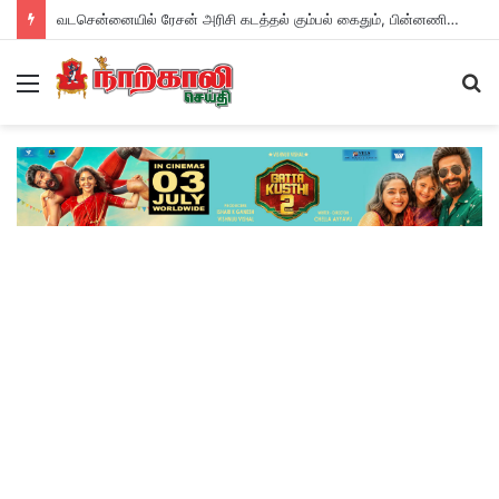
வடசென்னையில் ரேசன் அரிசி கடத்தல் கும்பல் கைதும், பின்னணியும் !
Menu
S
fo