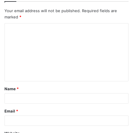
Your email address will not be published.
Required fields are
marked
*
C
o
m
m
e
n
t
Name
*
*
Email
*