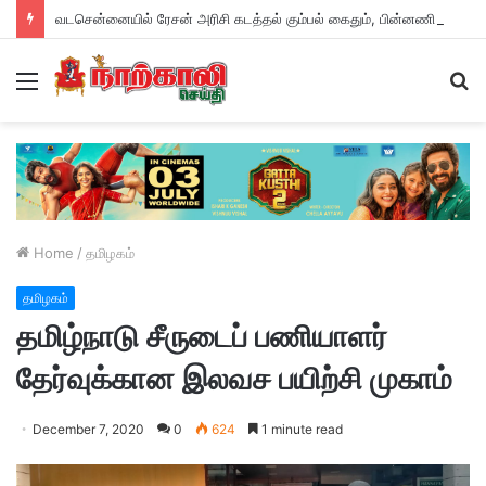
வடசென்னையில் ரேசன் அரிசி கடத்தல் கும்பல் கைதும், பின்னணியும் !
Menu
S
fo
Home
/
தமிழகம்
தமிழகம்
தமிழ்நாடு சீருடைப் பணியாளர்
தேர்வுக்கான இலவச பயிற்சி முகாம்
December 7, 2020
0
624
1 minute read