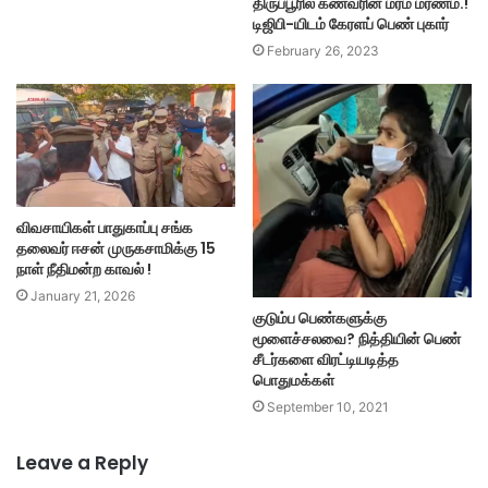
திருப்பூரில் கணவரின் மர்ம மரணம்.!
டிஜிபி-யிடம் கேரளப் பெண் புகார்
February 26, 2023
விவசாயிகள் பாதுகாப்பு சங்க
தலைவர் ஈசன் முருகசாமிக்கு 15
நாள் நீதிமன்ற காவல் !
January 21, 2026
குடும்ப பெண்களுக்கு
மூளைச்சலவை? நித்தியின் பெண்
சீடர்களை விரட்டியடித்த
பொதுமக்கள்
September 10, 2021
Leave a Reply