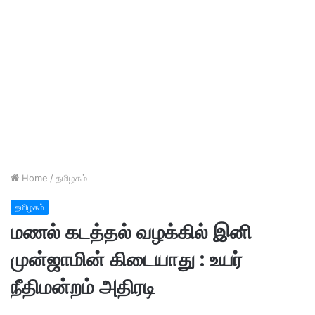
Home
/
தமிழகம்
தமிழகம்
மணல் கடத்தல் வழக்கில் இனி
முன்ஜாமின் கிடையாது : உயர்
நீதிமன்றம் அதிரடி