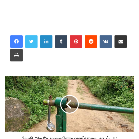
LinkedIn
Tumblr
Pinterest
Reddit
VKontakte
Share via Email
Print
தேனி அருகே மலைகிராம வனப்பாதை மூடல் ..! :