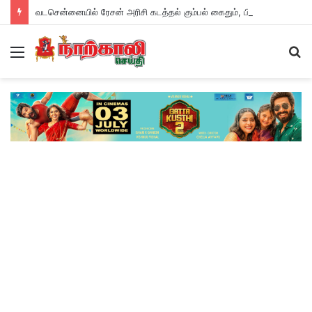
வடசென்னையில் ரேசன் அரிசி கடத்தல் கும்பல் கைதும், பின்னணியும் !
Menu
S
fo