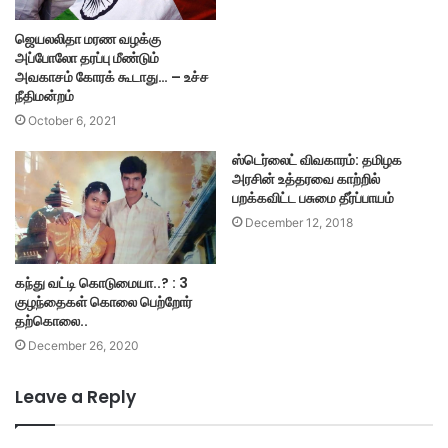
ஜெயலலிதா மரண வழக்கு
அப்போலோ தரப்பு மீண்டும்
அவகாசம் கோரக் கூடாது… – உச்ச
நீதிமன்றம்
October 6, 2021
ஸ்டெர்லைட் விவகாரம்: தமிழக
அரசின் உத்தரவை காற்றில்
பறக்கவிட்ட பசுமை தீர்ப்பாயம்
December 12, 2018
கந்து வட்டி கொடுமையா..? : 3
குழந்தைகள் கொலை பெற்றோர்
தற்கொலை..
December 26, 2020
Leave a Reply