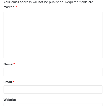
Your email address will not be published.
Required fields are
marked
*
C
o
m
m
e
n
t
Name
*
*
Email
*
Website