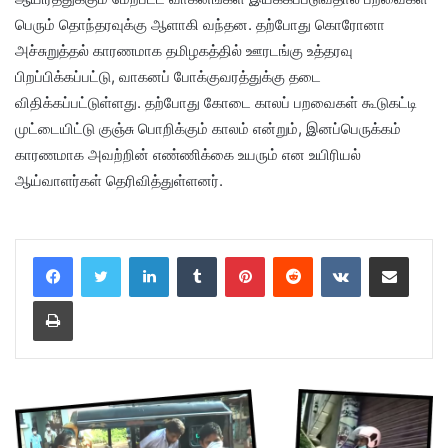
பெரும் தொந்தரவுக்கு ஆளாகி வந்தன. தற்போது கொரோனா
அச்சுறுத்தல் காரணமாக தமிழகத்தில் ஊரடங்கு உத்தரவு
பிறப்பிக்கப்பட்டு, வாகனப் போக்குவரத்துக்கு தடை
விதிக்கப்பட்டுள்ளது. தற்போது கோடை காலப் பறவைகள் கூடுகட்டி
முட்டையிட்டு குஞ்சு பொறிக்கும் காலம் என்றும், இனப்பெருக்கம்
காரணமாக அவற்றின் எண்ணிக்கை உயரும் என உயிரியல்
ஆய்வாளர்கள் தெரிவித்துள்ளனர்.
LinkedIn
Tumblr
Pinterest
Reddit
VKontakte
Share via Email
Print