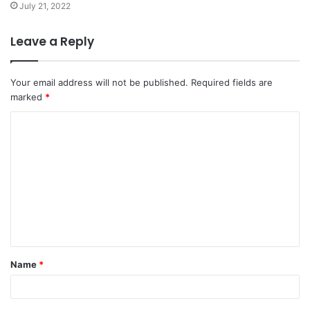
July 21, 2022
Leave a Reply
Your email address will not be published.
Required fields are
marked
*
C
o
m
m
e
n
t
Name
*
*