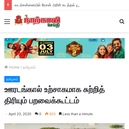
வடசென்னையில் ரேசன் அரிசி கடத்தல் கும்பல் கைதும், பின்னணியும் !
Menu
S
fo
Home
/
தமிழகம்
தமிழகம்
ஊரடங்கால் உற்சாகமாக சுற்றித்
திரியும் பறவைக்கூட்டம்
April 23, 2020
0
605
Less than a minute