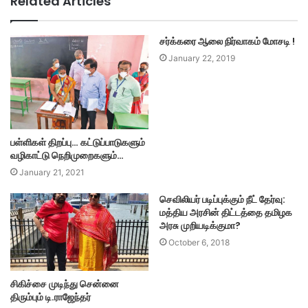
Related Articles
சர்க்கரை ஆலை நிர்வாகம் மோசடி !
January 22, 2019
பள்ளிகள் திறப்பு… கட்டுப்பாடுகளும்
வழிகாட்டு நெறிமுறைகளும்…
January 21, 2021
செவிலியர் படிப்புக்கும் நீட் தேர்வு:
மத்திய அரசின் திட்டத்தை தமிழக
அரசு முறியடிக்குமா?
October 6, 2018
சிகிச்சை முடிந்து சென்னை
திரும்பும் டி.ராஜேந்தர்