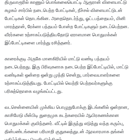
திருவாரூரில் காணும் பொங்கலையொட்டி ஆரூரான் விளையாட்டு
கழகம் சார்பில் நடைபெற்ற போட்டிகள், நீச்சல் விளையாட்டுடன்
போட்டிகள் தொடங்கின. அதைதொடர்ந்து, ஓட்டபந்தையம், மினி
மாரத்தான், ரேக்ளா பந்தயம் போன்ற போட்டிகளும் நடைப்பெற்றன.
வீரர்களை உற்சாகப்படுத்தியதோடு ஏராளமான பொதுமக்கள்
இப்போட்டிகளை பார்த்து ரசித்தனர்.
காரைக்குடி அருகே மானகிரியில் மாட்டு வண்டி பந்தயம்
நடைபெற்றது. இரு பிரிவுகளாக நடைபெற்ற இப்போட்டியில், மாட்டு
வண்டிகள் ஒன்றை ஒன்று முந்தி சென்று, பார்வையாளர்களை
உற்சாகப்படுத்தியது. போட்டியில் வெற்றி பெற்றவர்களுக்கு
பரிசுத்தொகை வழங்கப்பட்டது.
வடசென்னையின் முக்கிய பொழுதுபோக்கு இடங்களில் ஒன்றான,
காசிமேடு மீன்பிடி துறைமுக கடற்கரையில் ஆயிரகணக்கான
பொதுமக்கள் குவிந்தனர். வீட்டில் இருந்து எடுத்து வந்த கரும்பு,
தின்பண்டங்களை பரிமாறி குதுகலத்துடன் ஆரவாரமாக தங்கள்
மகிழ்ச்சியை வெளிபடுத்தினர்.