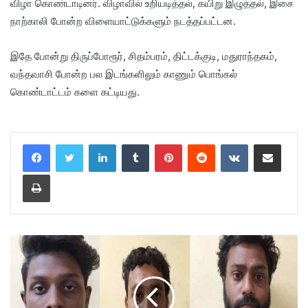
விழா கொண்டாடினர். விழாவில் உறியடித்தல், கயிறு இழுத்தல், இசை
நாற்காலி போன்ற விளையாட்டுக்களும் நடத்தப்பட்டன.
இதே போன்று திருப்போரூர், சிதம்பரம், திட்டக்குடி, மதுராந்தகம்,
வந்தவாசி போன்ற பல இடங்களிலும் காணும் பொங்கல்
கொண்டாட்டம் களை கட்டியது.
LinkedIn
Tumblr
Pinterest
Reddit
VKontakte
Share via Email
Print