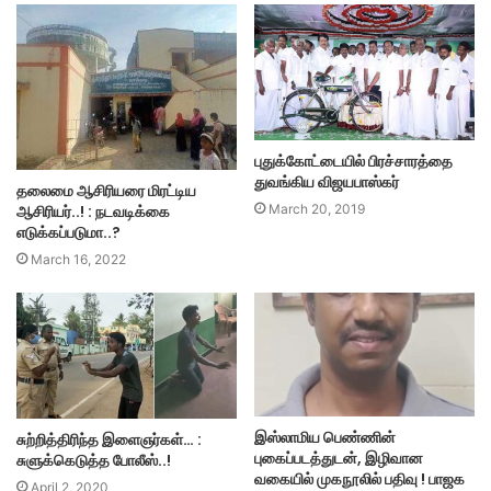
புதுக்கோட்டையில் பிரச்சாரத்தை
துவங்கிய விஜயபாஸ்கர்
தலைமை ஆசிரியரை மிரட்டிய
March 20, 2019
ஆசிரியர்..! : நடவடிக்கை
எடுக்கப்படுமா..?
March 16, 2022
இஸ்லாமிய பெண்ணின்
சுற்றித்திரிந்த இளைஞர்கள்… :
புகைப்படத்துடன், இழிவான
சுளுக்கெடுத்த போலீஸ்..!
வகையில் முகநூலில் பதிவு ! பாஜக
April 2, 2020