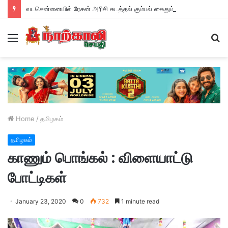
வடசென்னையில் ரேசன் அரிசி கடத்தல் கும்பல் கைதும், பின்னணியும் !
Menu
S
fo
Home
/
தமிழகம்
தமிழகம்
காணும் பொங்கல் : விளையாட்டு
போட்டிகள்
January 23, 2020
0
732
1 minute read