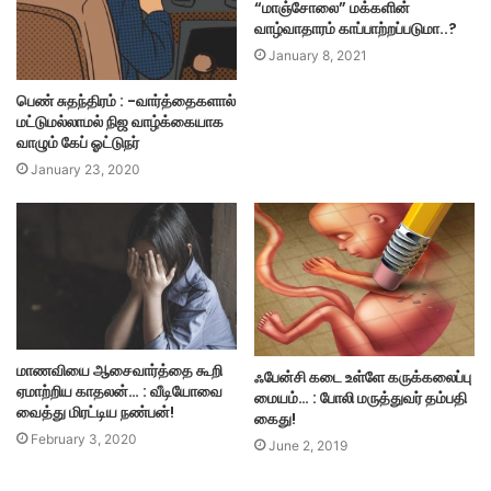
“மாஞ்சோலை” மக்களின்
வாழ்வாதாரம் காப்பாற்றப்படுமா..?
January 8, 2021
பெண் சுதந்திரம் : -வார்த்தைகளால்
மட்டுமல்லாமல் நிஜ வாழ்க்கையாக
வாழும் கேப் ஓட்டுநர்
January 23, 2020
மாணவியை ஆசைவார்த்தை கூறி
ஃபேன்சி கடை உள்ளே கருக்கலைப்பு
ஏமாற்றிய காதலன்… : வீடியோவை
மையம்… : போலி மருத்துவர் தம்பதி
வைத்து மிரட்டிய நண்பன்!
கைது!
February 3, 2020
June 2, 2019