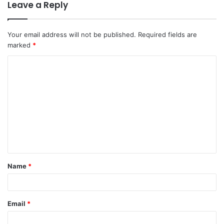
Leave a Reply
Your email address will not be published.
Required fields are
marked
*
C
o
m
m
e
n
t
Name
*
*
Email
*