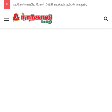
வடசென்னையில் ரேசன் அரிசி கடத்தல் கும்பல் கைதும், பின்னணியும் !
Menu
S
fo