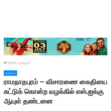
Home
/
தமிழகம்
தமிழகம்
ராமநாதபுரம் – விசாரணை கைதியை
சுட்டுக் கொன்ற வழக்கில் எஸ்.ஐக்கு
ஆயுள் தண்டனை