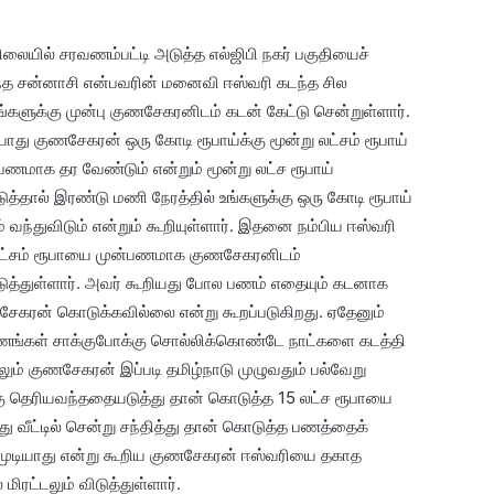
ிலையில் சரவணம்பட்டி அடுத்த எல்ஜிபி நகர் பகுதியைச்
ந்த சன்னாசி என்பவரின் மனைவி ஈஸ்வரி கடந்த சில
்களுக்கு முன்பு குணசேகரனிடம் கடன் கேட்டு சென்றுள்ளார்.
ோது குணசேகரன் ஒரு கோடி ரூபாய்க்கு மூன்று லட்சம் ரூபாய்
பணமாக தர வேண்டும் என்றும் மூன்று லட்ச ரூபாய்
த்தால் இரண்டு மணி நேரத்தில் உங்களுக்கு ஒரு கோடி ரூபாய்
 வந்துவிடும் என்றும் கூறியுள்ளார். இதனை நம்பிய ஈஸ்வரி
ட்சம் ரூபாயை முன்பணமாக குணசேகரனிடம்
த்துள்ளார். அவர் கூறியது போல பணம் எதையும் கடனாக
ேகரன் கொடுக்கவில்லை என்று கூறப்படுகிறது. ஏதேனும்
ங்கள் சாக்குபோக்கு சொல்லிக்கொண்டே நாட்களை கடத்தி
லும் குணசேகரன் இப்படி தமிழ்நாடு முழுவதும் பல்வேறு
்கு தெரியவந்ததையடுத்து தான் கொடுத்த 15 லட்ச ரூபாயை
 வீட்டில் சென்று சந்தித்து தான் கொடுத்த பணத்தைக்
க முடியாது என்று கூறிய குணசேகரன் ஈஸ்வரியை தகாத
ிரட்டலும் விடுத்துள்ளார்.