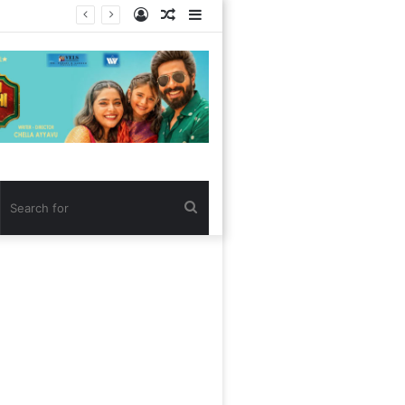
Log
Random
Sidebar
In
Article
Search
for