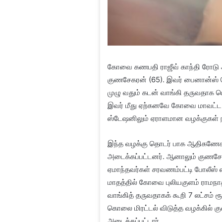
கோவை கணபதி ராஜீவ் காந்தி ரோடு ஆற
குணசேகரன் (65). இவர் பைனான்ஸ் த
முழு வதும் கடன் வாங்கி தருவதாக ப
இவர் மீது ஏற்கனவே கோவை மாவட்ட பொ
ஸ்டேஷனிலும் ஏராளமான வழக்குகள் 
இந்த வழக்கு தொடர் பாக ஆதிகணேசன் 
அடைக்கப்பட்டனர். ஆனாலும் குணசே
ஏமாந்தவர்கள் சரவணம்பட்டி போலீஸ் 
மாதத்தில் கோவை புலியகுளம் ராமநாதப
வாங்கித் தருவதாகக் கூறி 7 லட்சம் ர
கொலை மிரட்டல் விடுத்த வழக்கில் 
அடைக்கப்பட்டார்.