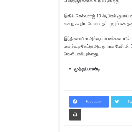
பெற்றிருந்ததாக கூறப்படுகிறது.
இதில் செல்வராஜ் 10 ஆயிரம் ரூபாய் 
என்று கூறிய வேலாயுதம் முழுப்பணத்த
இந்நிலையில் அங்குள்ள டீக்கடையில்
பணத்தைகேட்டு அவதூறாக பேசி மிரட
வெளியாகியுள்ளது.
முத்துப்பாண்டி
Facebook
Tw
Print