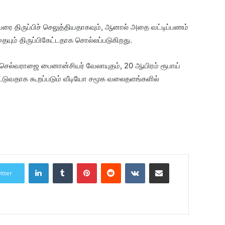
வரை திருப்பிச் செலுத்தியதாகவும், ஆனால் அதை வட்டிப்பணம்
ையும் திருப்பிகேட்டதாக சொல்லப்படுகிறது.
 செல்வராஜை பைனான்சியர் வேலாயுதம், 20 ஆயிரம் ரூபாய்
்டுவதாக கூறப்படும் வீடியோ சமூக வலைதளங்களில்
LinkedIn
Tumblr
Pinterest
Reddit
VKontakte
Share via Email
itter