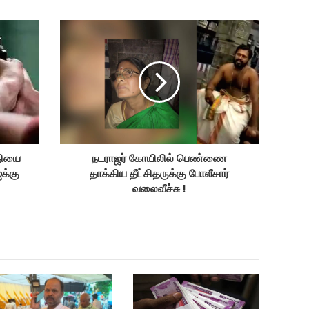
தியை
நடராஜர் கோயிலில் பெண்ணை
ஐக்கு
தாக்கிய தீட்சிதருக்கு போலீசார்
வலைவீச்சு !