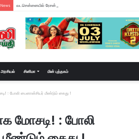
வடசென்னையில் ரேசன் அரிசி கடத்தல் கும்பல் கைதும், பின்னணியும் !
 News
அரசியல்
சினிமா
மின் புத்தகம்
ி! : போலி பைனான்சியர் மீண்டும் கைது !
க மோசடி! : போலி
மீண்டும் கைது !