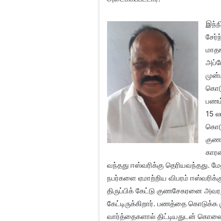
இந்ந
சேர்
மாதங
அப்ப
முன்
கொடு
பணம்
15 ல
கொடு
குணச
காரண
வந்தது ஈஸ்வரிக்கு தெரியவந்தது. மே
நபர்களை ஏமாற்றிய விபரம் ஈஸ்வரிக
திருப்பிக் கேட்டு குணசேகரனை அவரது
கேட்டிருக்கிறார். பணத்தை கொடுக்
வார்த்தைகளால் திட்டியதுடன் கொலை ம