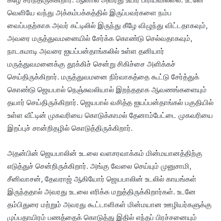
வெளியே வந்து அக்கம்பக்கத்தில் இருப்பவர்களை நம்ப
வைப்பதற்காக அவர் கட்டிலில் இருந்து கீழே விழுந்து விட்டதாகவும்,
அவரை மருத்துவமனையில் சேர்க்க கொண்டு செல்வதாகவும்,
நாடகமாடி அவரை ஐயப்பன்தாங்கலில் உள்ள தனியார்
மருத்துவமனைக்கு தூக்கிச் சென்று சிகிச்சை அளிக்கச்
செய்திருக்கிறார். மருத்துவமனை நிர்வாகத்தை கூட்டு சேர்த்துக்
கொண்டு ஜெயபால் நெஞ்சுவலியால் இறந்ததாக ஆவணங்களையும்
தயார் செய்திருக்கிறார். ஜெயபால் வசித்த ஐயப்பன்தாங்கல் பகுதியில்
உள்ள வீட்டின் முகவரியை கொடுக்காமல் தேனாம்பேட்டை முகவரியை
இறப்புச் சான்றிதழில் கொடுத்திருக்கிறார்.
அதன்பின் ஜெயபாலின் உடலை வளசரவாக்கம் மின்மயானத்திற்கு
எடுத்துச் சென்றிருக்கிறார். அங்கு வேலை செய்யும் முனுசாமி,
சீனிவாசன், தேவராஜ் ஆகியோர் ஜெயபாலின் உடலில் காயங்கள்
இருந்ததால் அவரது உடலை எரிக்க மறுத்திருக்கிறார்கள். உடனே
தம்பிதுரை மற்றும் அவரது கூட்டாளிகள் மின்மயான ஊழியர்களுக்கு
முப்பதாயிரம் பணத்தைக் கொடுத்து இதில் எந்தப் பிரச்சனையும்