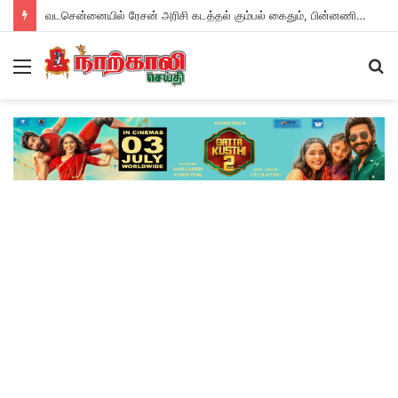
வடசென்னையில் ரேசன் அரிசி கடத்தல் கும்பல் கைதும், பின்னணியும் !
Menu
S
fo