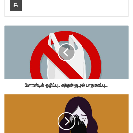
பிளாஸ்டிக் ஒழிப்பு.. சுற்றுச்சூழல் பாதுகாப்பு...