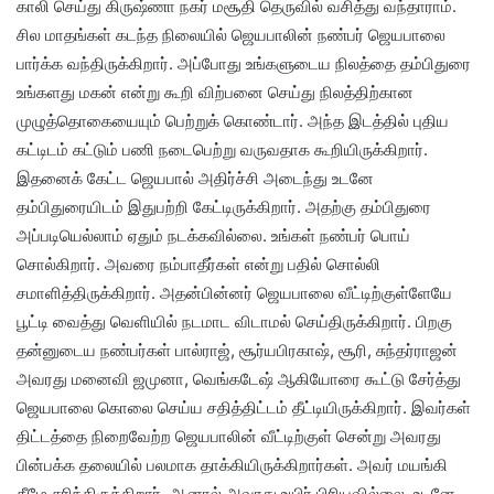
காலி செய்து கிருஷ்ணா நகர் மசூதி தெருவில் வசித்து வந்தாராம்.
சில மாதங்கள் கடந்த நிலையில் ஜெயபாலின் நண்பர் ஜெயபாலை
பார்க்க வந்திருக்கிறார். அப்போது உங்களுடைய நிலத்தை தம்பிதுரை
உங்களது மகன் என்று கூறி விற்பனை செய்து நிலத்திற்கான
முழுத்தொகையையும் பெற்றுக் கொண்டார். அந்த இடத்தில் புதிய
கட்டிடம் கட்டும் பணி நடைபெற்று வருவதாக கூறியிருக்கிறார்.
இதனைக் கேட்ட ஜெயபால் அதிர்ச்சி அடைந்து உடனே
தம்பிதுரையிடம் இதுபற்றி கேட்டிருக்கிறார். அதற்கு தம்பிதுரை
அப்படியெல்லாம் ஏதும் நடக்கவில்லை. உங்கள் நண்பர் பொய்
சொல்கிறார். அவரை நம்பாதீர்கள் என்று பதில் சொல்லி
சமாளித்திருக்கிறார். அதன்பின்னர் ஜெயபாலை வீட்டிற்குள்ளேயே
பூட்டி வைத்து வெளியில் நடமாட விடாமல் செய்திருக்கிறார். பிறகு
தன்னுடைய நண்பர்கள் பால்ராஜ், சூர்யபிரகாஷ், சூரி, சுந்தர்ராஜன்
அவரது மனைவி ஜமுனா, வெங்கடேஷ் ஆகியோரை கூட்டு சேர்த்து
ஜெயபாலை கொலை செய்ய சதித்திட்டம் தீட்டியிருக்கிறார். இவர்கள்
திட்டத்தை நிறைவேற்ற ஜெயபாலின் வீட்டிற்குள் சென்று அவரது
பின்பக்க தலையில் பலமாக தாக்கியிருக்கிறார்கள். அவர் மயங்கி
கீழே சரிந்திருக்கிறார். ஆனால் அவரது உயிர் பிரியவில்லை. உடனே