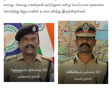
வராது. அவரது மகன்தான் தம்பிதுரை என்று பொய்யான தகவலை
கொடுத்து ஜெயபாலின் உடலை எரித்து இருக்கிறார்கள்.
அண்ணாநகர் தற்போதைய DC
அண்ணாநகர் முன்னாள் DC
முத்துசாமி ஐபிஎஸ்
சுதாகர் ஐபிஎஸ்