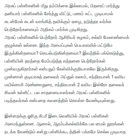
அரசுப் பள்ளிகளின் மீது நம்பிக்கை இல்லாமல், பிறரைப் பார்த்து
தனியார் பள்ளிகளில் சேர்த்து விட்டு, பணம் கட்ட முடியாமல்
கடன்மேல் கடன் வாங்கித் தவிக்கும் ஏழை, நடுத்தர வர்க்க
பெற்றோர்களையும் அதிகம் பார்க்க முடிகிறது.
அரசுப் பள்ளிகளில் பெற்றோர் ஆசிரியர் கழகம், கல்வி மேலாண்மைக்
குழுக்கள் உள்ளன. இந்த அமைப்புகள் பெயரளவில் மட்டுமே
இருக்கின்றனவா? செயல்படுகின்றனவா? இவற்றில் பங்கெடுத்து,
பள்ளியின் தரத்தை மேம்படுத்த எத்தனை பெற்றோர்கள்
முன்வருகிறார்கள் என்பதும் கேள்விக்குறியாகவே இருக்கிறது.
முன்னாள் குடியரசுத் தலைவர் அப்துல் கலாம், சந்திரயான் 1 ஏவிய
மயில்சாமி அண்ணாதுரை, சந்திரயான் 2 ஏவிய இஸ்ரோ தலைவர்
சிவன் உள்ளிட்ட பல சாதனையாளர்கள் அரசுப் பள்ளிகளில்
படித்தவர்கள் என்பதை கவனத்தில் கொள்ள வேண்டியுள்ளது.
இன்றைக்கு ஓரிரு கி.மீ இடைவெளியில் அரசுப் பள்ளிகள்
அமைந்துள்ளன. ஆனால், ஆரம்பக்கல்விக்கே பல மைல் தூரங்கள்
நடக்க வேண்டும் என்று பள்ளிக்கூடத்தின் பக்கமே செல்ல முடியாத