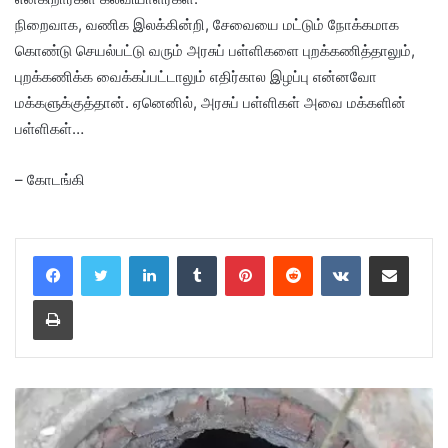
நிறைவாக, வணிக இலக்கின்றி, சேவையை மட்டும் நோக்கமாக
கொண்டு செயல்பட்டு வரும் அரசுப் பள்ளிகளை புறக்கணித்தாலும்,
புறக்கணிக்க வைக்கப்பட்டாலும் எதிர்கால இழப்பு என்னவோ
மக்களுக்குத்தான். ஏனெனில், அரசுப் பள்ளிகள் அவை மக்களின்
பள்ளிகள்…
– கோடங்கி
LinkedIn
Tumblr
Pinterest
Reddit
VKontakte
Share via Email
Print