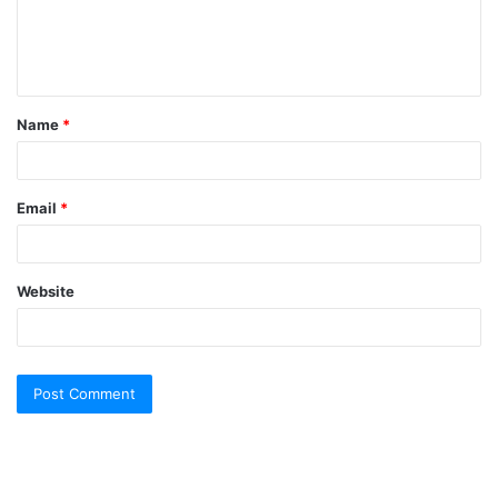
e
n
t
Name
*
*
Email
*
Website