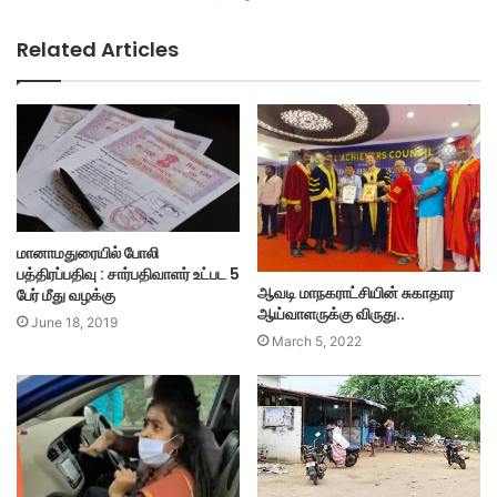
Related Articles
மானாமதுரையில் போலி
பத்திரப்பதிவு : சார்பதிவாளர் உட்பட 5
ஆவடி மாநகராட்சியின் சுகாதார
பேர் மீது வழக்கு
ஆய்வாளருக்கு விருது..
June 18, 2019
March 5, 2022