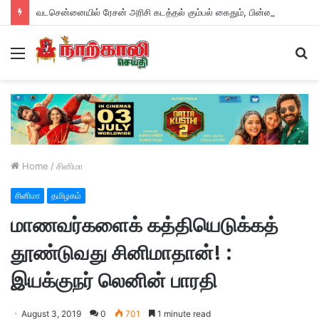
வடசென்னையில் ரேசன் அரிசி கடத்தல் கும்பல் கைதும், பின்னணியும் !
Menu
S
fo
Home
/
சினிமா
சினிமா
தமிழகம்
மாணவர்களைக் கத்தியெடுக்கத்
தூண்டுவது சினிமாதான்! :
இயக்குநர் லெனின் பாரதி
August 3, 2019
0
701
1 minute read