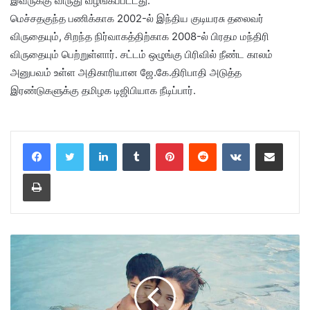
இவருக்கு விருது வழங்கப்பட்டது.
மெச்சதகுந்த பணிக்காக 2002-ல் இந்திய குடியரசு தலைவர்
விருதையும், சிறந்த நிர்வாகத்திற்காக 2008-ல் பிரதம மந்திரி
விருதையும் பெற்றுள்ளார். சட்டம் ஒழுங்கு பிரிவில் நீண்ட காலம்
அனுபவம் உள்ள அதிகாரியான ஜே.கே.திரிபாதி அடுத்த
இரண்டுகளுக்கு தமிழக டிஜிபியாக நீடிப்பார்.
LinkedIn
Tumblr
Pinterest
Reddit
VKontakte
Share via Email
Print