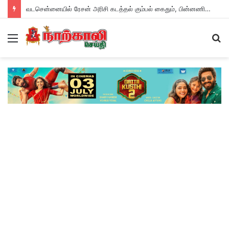
வடசென்னையில் ரேசன் அரிசி கடத்தல் கும்பல் கைதும், பின்னணியும் !
Menu
S
fo