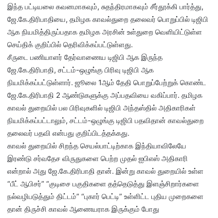
இந்த பட்டியலை கவனமாகவும், சுதந்திரமாகவும் சீர்தூக்கி பார்த்து,
ஜே.கே.திரிபாதியை, தமிழக காவல்துறை தலைவர் பொறுப்பில் டிஜிபி
ஆக நியமித்திருப்பதாக தமிழக அரசின் உள்துறை வெளியிட்டுள்ள
செய்திக் குறிப்பில் தெரிவிக்கப்பட்டுள்ளது.
சீருடை பணியாளர் தேர்வாணைய டிஜிபி ஆக இருந்த
ஜே.கே.திரிபாதி, சட்டம்-ஒழுங்கு பிரிவு டிஜிபி ஆக
நியமிக்கப்பட்டுள்ளார். ஜூலை 1ஆம் தேதி பொறுப்பேற்றுக் கொண்ட
ஜே.கே.திரிபாதி 2 ஆண்டுகளுக்கு அப்பதவியை வகிப்பார். தமிழக
காவல் துறையில் பல பிரிவுகளில் டிஜிபி அந்தஸ்தில் அதிகாரிகள்
நியமிக்கப்பட்டாலும், சட்டம்-ஒழுங்கு டிஜிபி பதவிதான் காவல்துறை
தலைவர் பதவி என்பது குறிப்பிடத்தக்கது.
காவல் துறையில் சிறந்த செயல்பாட்டிற்காக இந்தியாவிலேயே
இரண்டு சர்வதேச விருதுகளை பெற்ற முதல் ஐபிஎஸ் அதிகாரி
என்றால் அது ஜே.கே.திரிபாதி தான். இன்று காவல் துறையில் உள்ள
“பீட் ஆபிசர்” “குடிசை பகுதிகளை தத்தெடுத்து இளஞ்சிறார்களை
நல்வழிபடுத்தும் திட்டம்” “புகார் பெட்டி” உள்ளிட்ட புதிய முறைகளை
தான் திருச்சி காவல் ஆணையராக இருக்கும் போது