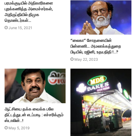
பரமக்குடியில் அதிகாரிகளை
புறக்கணித்த அமைச்சர்கள்,
அதிருப்தியில் திமுக
தொண்டர்கள்…
June 15, 2021
“லைகா” சோதனையின்
பின்னணி… அமலாக்கத்துறை
பிடியில், ரஜினி, உதயநிதி !..?
May 22, 2023
ஆட்சியை தக்க வைக்க பலே
திட்டத்துடன் எடப்பாடி : எச்சரிக்கும்
ஸ்டாலின்..!
May 5, 2019