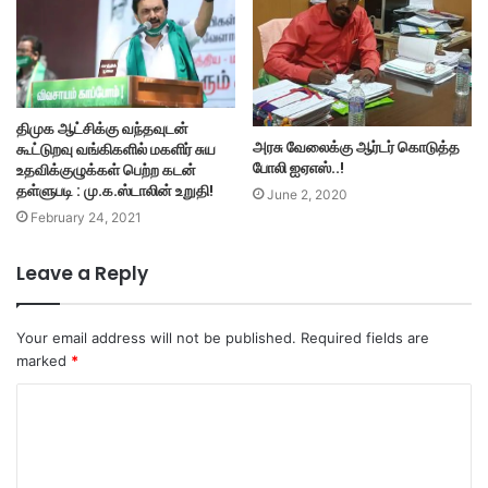
திமுக ஆட்சிக்கு வந்தவுடன்
அரசு வேலைக்கு ஆர்டர் கொடுத்த
கூட்டுறவு வங்கிகளில் மகளிர் சுய
போலி ஐஏஎஸ்..!
உதவிக்குழுக்கள் பெற்ற கடன்
தள்ளுபடி : மு.க.ஸ்டாலின் உறுதி!
June 2, 2020
February 24, 2021
Leave a Reply
Your email address will not be published.
Required fields are
marked
*
C
o
m