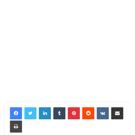
LinkedIn
Tumblr
Pinterest
Reddit
VKontakte
Share via Email
Print