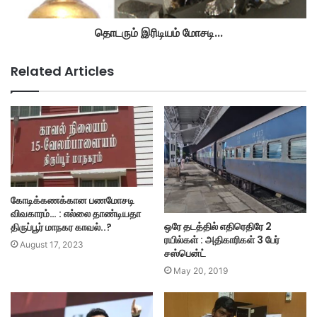
தொடரும் இரிடியம் மோசடி...
Related Articles
கோடிக்கணக்கான பணமோசடி
விவகாரம்… : எல்லை தாண்டியதா
ஒரே தடத்தில் எதிரெதிரே 2
திருப்பூர் மாநகர காவல்..?
ரயில்கள் : அதிகாரிகள் 3 பேர்
August 17, 2023
சஸ்பென்ட்
May 20, 2019