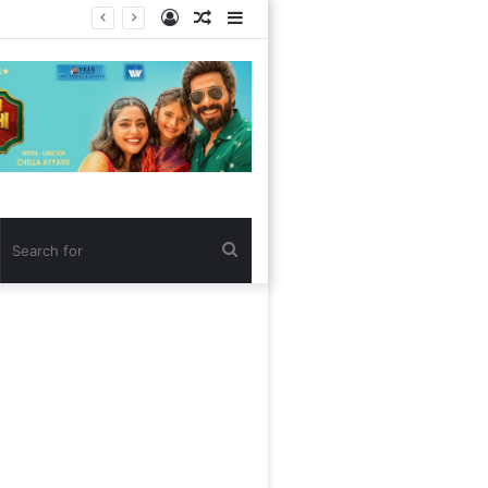
Log
Random
Sidebar
In
Article
Search
for