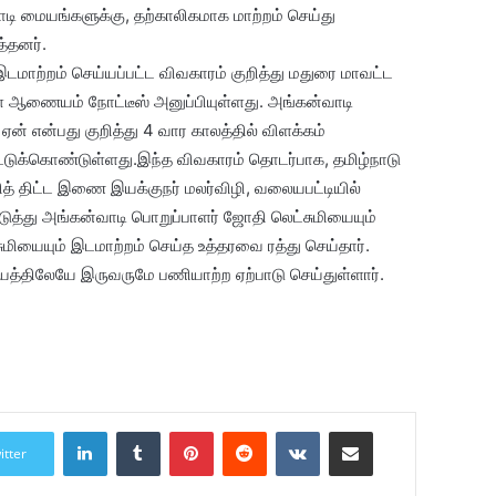
டி மையங்களுக்கு, தற்காலிகமாக மாற்றம் செய்து
த்தனர்.
இடமாற்றம் செய்யப்பட்ட விவகாரம் குறித்து மதுரை மாவட்ட
் ஆணையம் நோட்டீஸ் அனுப்பியுள்ளது. அங்கன்வாடி
் என்பது குறித்து 4 வார காலத்தில் விளக்கம்
்டுக்கொண்டுள்ளது.இந்த விவகாரம் தொடர்பாக, தமிழ்நாடு
த் திட்ட இணை இயக்குநர் மலர்விழி, வலையபட்டியில்
்து அங்கன்வாடி பொறுப்பாளர் ஜோதி லெட்சுமியையும்
ியையும் இடமாற்றம் செய்த உத்தரவை ரத்து செய்தார்.
த்திலேயே இருவருமே பணியாற்ற ஏற்பாடு செய்துள்ளார்.
LinkedIn
Tumblr
Pinterest
Reddit
VKontakte
Share via Email
itter