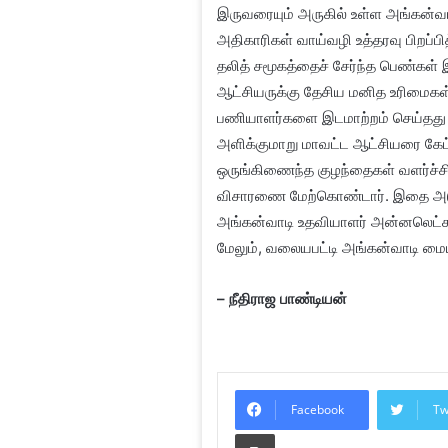
இருவரையும் அருகில் உள்ள அங்கன்வா
அதிகாரிகள் வாய்வழி உத்தரவு பிறப்பி
தலித் சமூகத்தைச் சேர்ந்த பெண்கள் 
ஆட்சியருக்கு தேசிய மனித உரிமைகள
பணியாளர்களை இடமாற்றம் செய்தது ஏன
அளிக்குமாறு மாவட்ட ஆட்சியரை கேட
ஒருங்கிணைந்த குழந்தைகள் வளர்ச்சி
விசாரணை மேற்கொண்டார். இதை அடுத
அங்கன்வாடி உதவியாளர் அன்னலெட்சும
மேலும், வலையபட்டி அங்கன்வாடி மைய
– நீதிராஜ பாண்டியன்
Facebook
Tw
Print