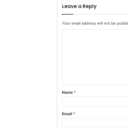
Leave a Reply
Your email address will not be publi
C
o
m
m
e
n
t
Name
*
*
Email
*