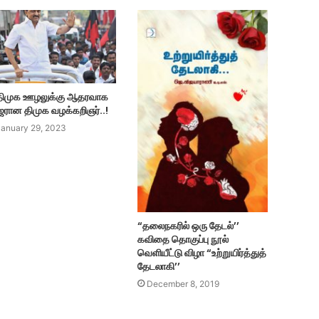
ிமுக ஊழலுக்கு ஆதரவாக
ரான திமுக வழக்கறிஞர்..!
January 29, 2023
“தலைநகரில் ஒரு தேடல்’’
கவிதை தொகுப்பு நூல்
வெளியீட்டு விழா “உற்றுயிர்த்துத்
தேடலாகி’’
December 8, 2019