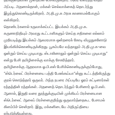
அப்படி. அதனால்தான், மக்கள் செல்வாக்கைத் தொடர்ந்து
இழந்துகொண்டிருக்கிறார். அ.தி.மு.க அரசு காணாமல்போகும்
என்கிறார்.
தொண்டர்களால் உருவாக்கப்பட்ட இயக்கம் அ.தி.மு.க.
கருணாநிதியும் அவரது கூட்டாளிகளும் செய்த சதிகளை எல்லாம்
முறியடித்து இயக்கம் ஆலமரமாக ஒன்றரைக் கோடி விழுதுகளோடு
இயங்கிக்கொண்டிருக்கிறது. பூகம்பமே வந்தாலும் அ.தி.மு.க-வை
ஒன்றும் செய்ய முடியாது. ஸ்டாலினாலும் ஒன்றும் செய்ய முடியாது”
என்று பேசி தமிழிசைக்கு வாக்கு சேகரித்தார்.
தமிழிசைக்கு ஆதரவாக ஓ.பி.எஸ் பேசிக்கொண்டிருக்கும்போது,
“ஸ்டெர்லைட் பிரச்னையை பத்தி பேசுங்கய்யா”ன்னு கூட்டத்திலிருந்து
குரல் கொடுத்தார் ஒருவர். அந்த நபரை அப்படியே ஓரம் கட்டினார்கள்
ரத்தத்தின் ரத்தங்கள். அதனைத் தொடர்ந்தும் பேசினார் ஓ.பி.எஸ்.
ஆனால், இறுதி வரை தூத்துக்குடியின் முக்கியப் பிரச்னையான
ஸ்டெர்லைட் ஆலைப் பிரச்னைகுறித்து ஒருவார்த்தைகூட பேசாமல்
கிளம்பிச் சென்றார். இது, மக்களிடையே அதிருப்தியை
ஏற்படுத்தியுள்ளது.