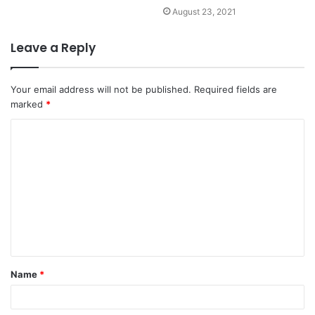
August 23, 2021
Leave a Reply
Your email address will not be published.
Required fields are
marked
*
C
o
m
m
e
n
t
Name
*
*