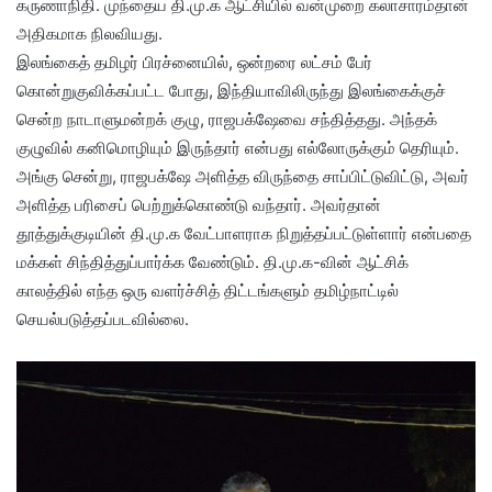
கருணாநிதி. முந்தைய தி.மு.க ஆட்சியில் வன்முறை கலாசாரம்தான்
அதிகமாக நிலவியது.
இலங்கைத் தமிழர் பிரச்னையில், ஒன்றரை லட்சம் பேர்
கொன்றுகுவிக்கப்பட்ட போது, இந்தியாவிலிருந்து இலங்கைக்குச்
சென்ற நாடாளுமன்றக் குழு, ராஜபக்‌ஷேவை சந்தித்தது. அந்தக்
குழுவில் கனிமொழியும் இருந்தார் என்பது எல்லோருக்கும் தெரியும்.
அங்கு சென்று, ராஜபக்‌ஷே அளித்த விருந்தை சாப்பிட்டுவிட்டு, அவர்
அளித்த பரிசைப் பெற்றுக்கொண்டு வந்தார். அவர்தான்
தூத்துக்குடியின் தி.மு.க வேட்பாளராக நிறுத்தப்பட்டுள்ளார் என்பதை
மக்கள் சிந்தித்துப்பார்க்க வேண்டும். தி.மு.க-வின் ஆட்சிக்
காலத்தில் எந்த ஒரு வளர்ச்சித் திட்டங்களும் தமிழ்நாட்டில்
செயல்படுத்தப்படவில்லை.