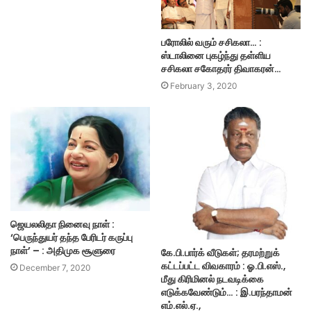
பரோலில் வரும் சசிகலா… :
ஸ்டாலினை புகழ்ந்து தள்ளிய
சசிகலா சகோதரர் திவாகரன்…
February 3, 2020
ஜெயலலிதா நினைவு நாள் :
‘பெருந்துயர் தந்த பேரிடர் கருப்பு
நாள்’ – : அதிமுக சூளுரை
கே.பி.பார்க் வீடுகள்; தரமற்றுக்
கட்டப்பட்ட விவகாரம் : ஓ.பி.எஸ்.,
December 7, 2020
மீது கிரிமினல் நடவடிக்கை
எடுக்கவேண்டும்… : இ.பரந்தாமன்
எம்.எல்.ஏ.,