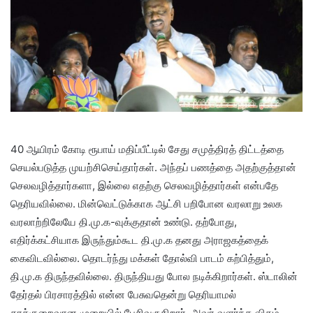
40 ஆயிரம் கோடி ரூபாய் மதிப்பீட்டில் சேது சமுத்திரத் திட்டத்தை
செயல்படுத்த முயற்சிசெய்தார்கள். அந்தப் பணத்தை அதற்குத்தான்
செலவழித்தார்களா, இல்லை எதற்கு செலவழித்தார்கள் என்பதே
தெரியவில்லை. மின்வெட்டுக்காக ஆட்சி பறிபோன வரலாறு உலக
வரலாற்றிலேயே தி.மு.க-வுக்குதான் உண்டு. தற்போது,
எதிர்க்கட்சியாக இருந்தும்கூட தி.மு.க தனது அராஜகத்தைக்
கைவிடவில்லை. தொடர்ந்து மக்கள் தோல்வி பாடம் கற்பித்தும்,
தி.மு.க திருந்தவில்லை. திருந்தியது போல நடிக்கிறார்கள். ஸ்டாலின்
தேர்தல் பிரசாரத்தில் என்ன பேசுவதென்று தெரியாமல்
தரக்குறைவான முறையில் பேசிவருகிறார். அவர் வளர்ந்த விதம்