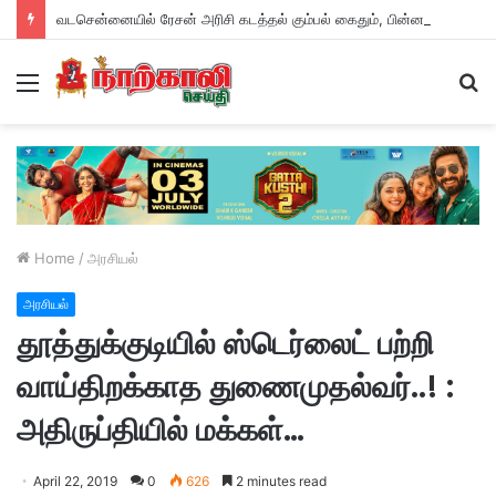
வடசென்னையில் ரேசன் அரிசி கடத்தல் கும்பல் கைதும், பின்னணியும் !
Menu
S
fo
Home
/
அரசியல்
அரசியல்
தூத்துக்குடியில் ஸ்டெர்லைட் பற்றி
வாய்திறக்காத துணைமுதல்வர்..! :
அதிருப்தியில் மக்கள்…
April 22, 2019
0
626
2 minutes read