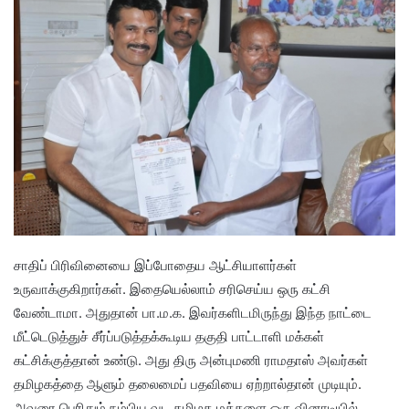
சாதிப் பிரிவினையை இப்போதைய ஆட்சியாளர்கள்
உருவாக்குகிறார்கள். இதையெல்லாம் சரிசெய்ய ஒரு கட்சி
வேண்டாமா. அதுதான் பா.ம.க. இவர்களிடமிருந்து இந்த நாட்டை
மீட்டெடுத்துச் சீர்ப்படுத்தக்கூடிய தகுதி பாட்டாளி மக்கள்
கட்சிக்குத்தான் உண்டு. அது திரு அன்புமணி ராமதாஸ் அவர்கள்
தமிழகத்தை ஆளும் தலைமைப் பதவியை ஏற்றால்தான் முடியும்.
அவரை பெரிதும் நம்பிய வட தமிழக மக்களை ஒரு வினாடியில்