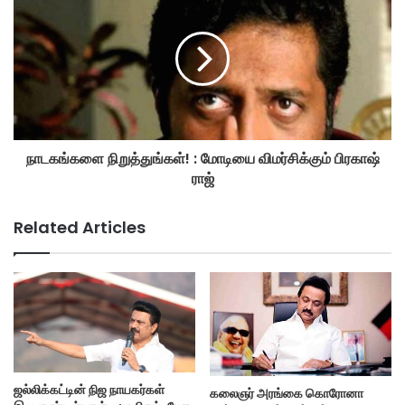
நாடகங்களை நிறுத்துங்கள்! : மோடியை விமர்சிக்கும் பிரகாஷ்
ராஜ்
Related Articles
ஜல்லிக்கட்டின் நிஜ நாயகர்கள்
கலைஞர் அரங்கை கொரோனா