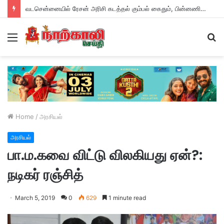
“அருள்வான்” திரைப்படத்தின் விமர்சனம்
Menu
S
fo
Home
/
அரசியல்
அரசியல்
பா.ம.கவை விட்டு விலகியது ஏன்?:
நடிகர் ரஞ்சித்
March 5, 2019
0
629
1 minute read