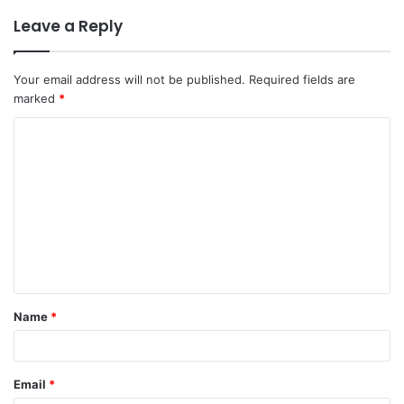
Leave a Reply
Your email address will not be published.
Required fields are
marked
*
C
o
m
m
e
n
t
Name
*
*
Email
*