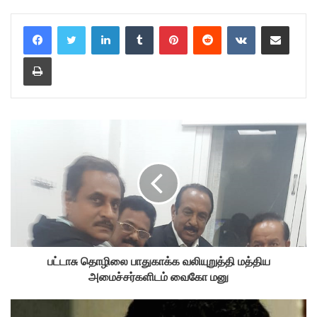
LinkedIn
Tumblr
Pinterest
Reddit
VKontakte
Share via Email
Print
பட்டாசு தொழிலை பாதுகாக்க வலியுறுத்தி மத்திய
அமைச்சர்களிடம் வைகோ மனு