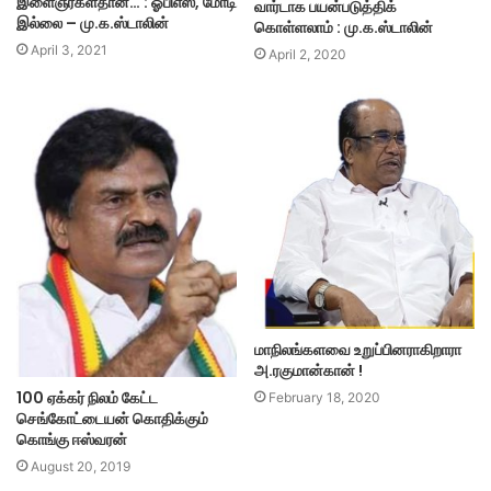
இளைஞர்கள்தான்… : ஓபிஎஸ், மோடி
வார்டாக பயன்படுத்திக்
இல்லை – மு.க.ஸ்டாலின்
கொள்ளலாம் : மு.க.ஸ்டாலின்
April 3, 2021
April 2, 2020
மாநிலங்களவை உறுப்பினராகிறாரா
அ.ரகுமான்கான் !
100 ஏக்கர் நிலம் கேட்ட
February 18, 2020
செங்கோட்டையன் கொதிக்கும்
கொங்கு ஈஸ்வரன்
August 20, 2019