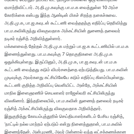
ஏமாற்றிவிட்டார். அ.தி.மு.கவுக்கு பா.ம.க வைத்துள்ள 10 அம்ச
கோரிக்கை என்பது இந்த ஆண்டின் மிகச் சிறந்த நகைச்சுவை.
அ.தி.மு.க, பா.ஜ.கவுடன் கூட்டணி வைத்ததற்கு எதிர்ப்பு தெரிவித்து
பா.ம.கவிலிருந்து விலகுவதாக அக்கட்சியின் துணைத் தலைவர்
நடிகர் ரஞ்சித் அறிவித்துள்ளார்.
மக்களவைத் தேர்தல் அ.தி.மு.க மற்றும் பா.ஜ.க கூட்டணியில் பா.ம.க
இணைந்துள்ளது. பா.ம.கவுக்கு 7 தொகுதிகளை அ.தி.மு.க
ஒதுக்கியுள்ளது. இருப்பினும், அ.தி.மு.க, பா.ஜ.கவுடன் பா.ம.க
கூட்டணி வைத்தது கடும் விமர்சனத்தை ஏற்படுத்தியது. பா.ம.கவின்
முடிவுக்கு அவர்களது கட்சியிலேயே கடும் எதிர்ப்பு கிளம்பியுள்ளது.
கூட்டணி குறித்த அறிவிப்பு வெளியிட்ட அன்றே, அக்கட்சியின்
மாநில இளைஞரணிச் செயலாளர் ராஜேஸ்வரி கட்சியிலிருந்து
விலகினார். இந்தநிலையில், பா.ம.கவின் துணைத் தலைவர் நடிகர்
ரஞ்சித் அக்கட்சியிலிருந்து விலகுவதாக அறிவித்தார்.
இதுகுறித்து கோயம்புத்தூரில் செய்தியாளர்களிடம் பேசிய ரஞ்சித்,
‘நாட்டில் நல்ல மாற்றம் ஏற்படும் என்று நினைத்துதான், பா.ம.கவில்
இணைந்தேன். அன்புமணி, அவர் பின்னால் வந்த லட்சக்கணக்கான