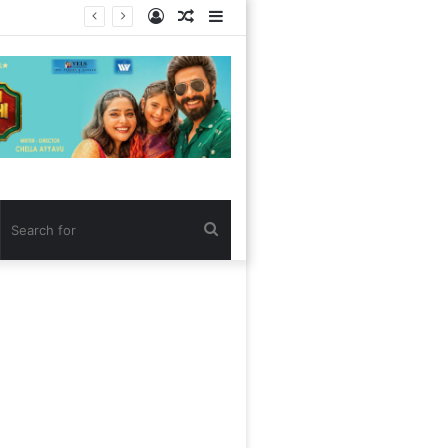
Log
Random
Sidebar
In
Article
Search
for