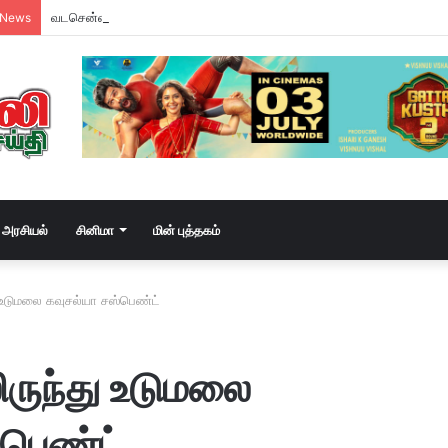
வடசென்னையில் ரேசன் அரிசி கடத்தல் கும்பல் கைதும், பின்னணியும் !
 News
அரசியல்
சினிமா
மின் புத்தகம்
 உடுமலை கவுசல்யா சஸ்பெண்ட்
ருந்து உடுமலை
்பெண்ட்