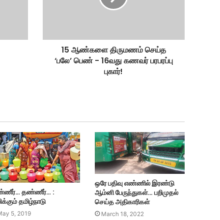
15 ஆண்களை திருமணம் செய்த
‘பலே’ பெண் - 16வது கணவர் பரபரப்பு
புகார்!
ஒரே பதிவு எண்ணில் இரண்டு
்ணீர்… தண்ணீர்… :
ஆம்னி பேருந்துகள்… பறிமுதல்
க்கும் தமிழ்நாடு
செய்த அதிகாரிகள்
May 5, 2019
March 18, 2022