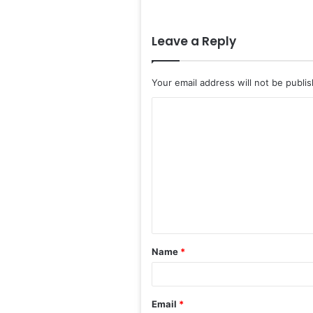
Leave a Reply
Your email address will not be publi
C
o
m
m
e
n
t
Name
*
*
Email
*